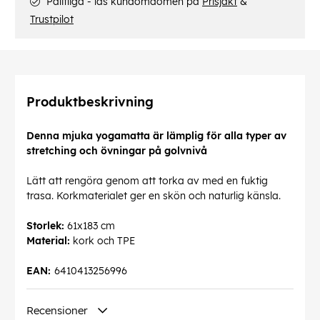
Pålitliga - läs kundomdömen på
Prisjakt
&
Trustpilot
Produktbeskrivning
Denna mjuka yogamatta är lämplig för alla typer av
stretching och övningar på golvnivå
Lätt att rengöra genom att torka av med en fuktig
trasa. Korkmaterialet ger en skön och naturlig känsla.
Storlek:
61x183 cm
Material:
kork och TPE
EAN:
6410413256996
Recensioner