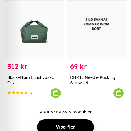
312 kr
69 kr
Black+Blum Lunchväska,
DH-115 Needle Packing
Oliv
Screw #9
1
Visar
32
av
6376
produkter
Visa fler