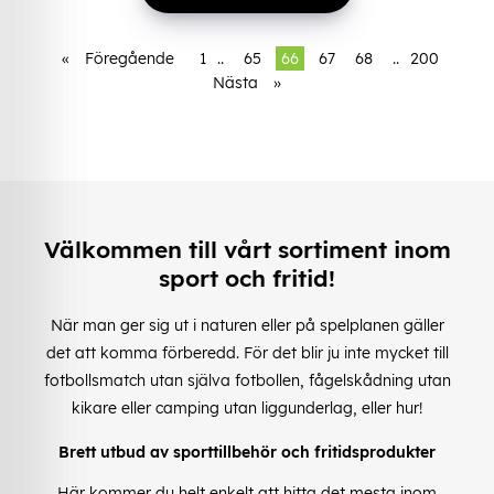
«
Föregående
1
..
65
66
67
68
..
200
Nästa
»
Välkommen till vårt sortiment inom
sport och fritid!
När man ger sig ut i naturen eller på spelplanen gäller
det att komma förberedd. För det blir ju inte mycket till
fotbollsmatch utan själva fotbollen, fågelskådning utan
kikare eller camping utan liggunderlag, eller hur!
Brett utbud av sporttillbehör och fritidsprodukter
Här kommer du helt enkelt att hitta det mesta inom