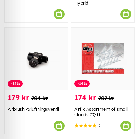
Hybrid
-12%
-14%
179 kr
174 kr
204 kr
202 kr
Airbrush Avluftningsventil
Airfix Assortment of small
stands 07/11
1