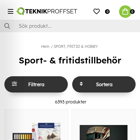
0
0
Hem
SPORT, FRITID & HOBBY
Sport- & fritidstillbehör
Filtrera
Sortera
6393
produkter