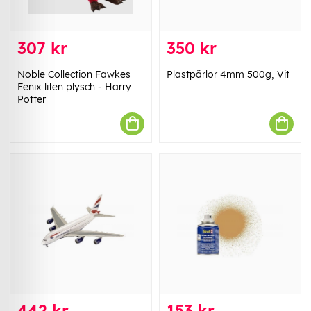
307 kr
350 kr
Noble Collection Fawkes
Plastpärlor 4mm 500g, Vit
Fenix liten plysch - Harry
Potter
442 kr
153 kr