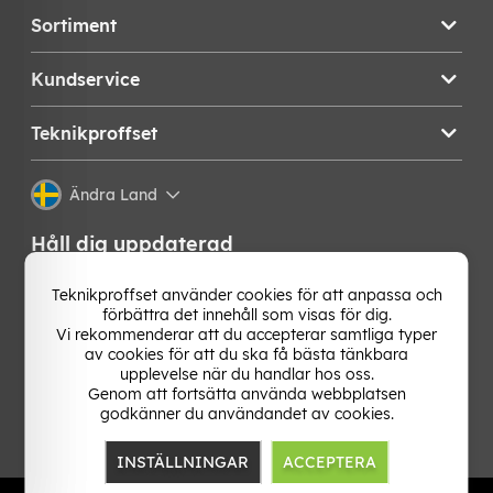
Sortiment
Kundservice
Teknikproffset
Ändra Land
Håll dig uppdaterad
Få de senaste nyheterna, hetaste erbjudandena och
Teknikproffset använder cookies för att anpassa och
bästa tipsen från oss direkt i din mejlkorg. Signa upp på
förbättra det innehåll som visas för dig.
vårt nyhetsbrev!
Vi rekommenderar att du accepterar samtliga typer
av cookies för att du ska få bästa tänkbara
upplevelse när du handlar hos oss.
OK
Genom att fortsätta använda webbplatsen
godkänner du användandet av cookies.
INSTÄLLNINGAR
ACCEPTERA