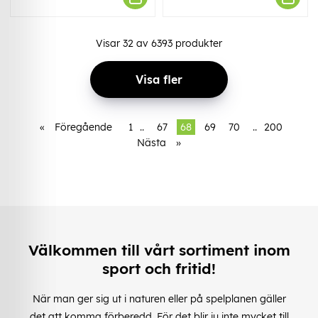
Visar
32
av
6393
produkter
Visa fler
«
Föregående
1
..
67
68
69
70
..
200
Nästa
»
Välkommen till vårt sortiment inom
sport och fritid!
När man ger sig ut i naturen eller på spelplanen gäller
det att komma förberedd. För det blir ju inte mycket till