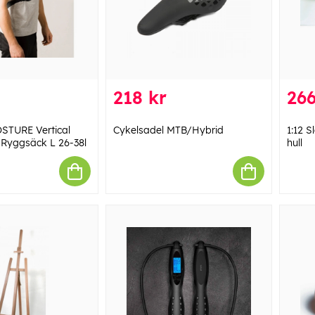
218 kr
266
TURE Vertical
Cykelsadel MTB/Hybrid
1:12 
Ryggsäck L 26-38l
hull