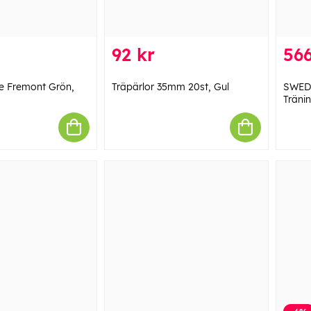
92 kr
566
e Fremont Grön,
Träpärlor 35mm 20st, Gul
SWED
Tränin