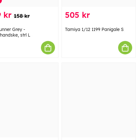
 kr
505 kr
158 kr
Runner Grey -
Tamiya 1/12 1199 Panigale S
handske, strl L