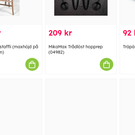
r
209 kr
92 
staffli (maxhöjd på
MikaMax Trådlöst hopprep
Träpä
m)
(04982)