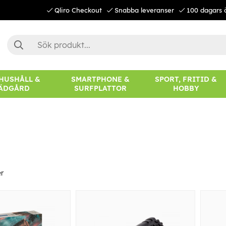
Qliro Checkout
Snabba leveranser
100 dagars 
 HUSHÅLL &
SMARTPHONE &
SPORT, FRITID &
ÄDGÅRD
SURFPLATTOR
HOBBY
r