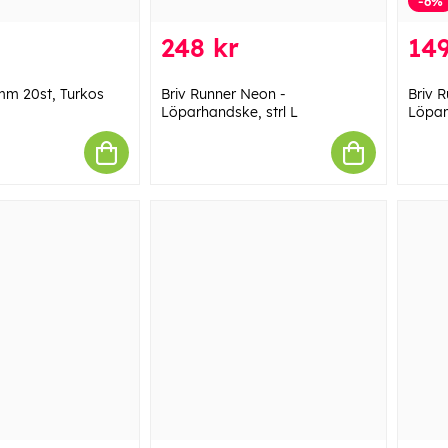
-6%
248 kr
149
mm 20st, Turkos
Briv Runner Neon -
Briv 
Löparhandske, strl L
Löpar