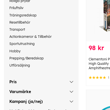
Roliga prylar
Friluftsliv
Träningsredskap
Resetillbehör
Transport
Actionkameror & Tillbehör
Sportutrustning
98 kr
Hobby
Prepping/Beredskap
Clementoni P
High Quality 
Utförsäljning
Amphitheatr
1
Pris
Varumärke
Kampanj (ja/nej)