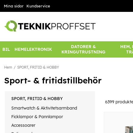
Mina sidor
Kundservice
DATORER &
HEM,
BIL
HEMELEKTRONIK
KRINGUTRUSTNING
TR
Hem
SPORT, FRITID & HOBBY
Sport- & fritidstillbehör
SPORT, FRITID & HOBBY
6399
produkte
Smartwatch & Aktivitetsarmband
Ficklampor & Pannlampor
Accessoarer