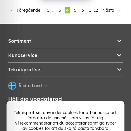
«
Föregående
1
..
3
4
5
6
..
12
Nästa
»
Sortiment
Kundservice
Teknikproffset
Ändra Land
Håll dig uppdaterad
Få de senaste nyheterna, hetaste erbjudandena och
Teknikproffset använder cookies för att anpassa och
bästa tipsen från oss direkt i din mejlkorg. Signa upp på
förbättra det innehåll som visas för dig.
vårt nyhetsbrev!
Vi rekommenderar att du accepterar samtliga typer
av cookies för att du ska få bästa tänkbara