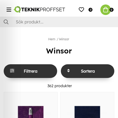
0
0
Hem
Winsor
Winsor
Filtrera
Sortera
362
produkter