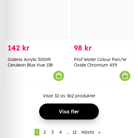
142 kr
98 kr
Galeria Acrylic 500Ml
Prof Water Colour Pan/W
Cerulean Blue Hue 138
Oxide Chromium 459
Visar
32
av
362
produkter
Visa fler
1
2
3
4
..
12
Nästa
»