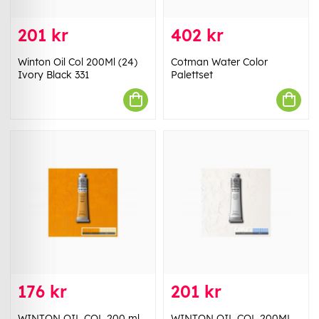
201 kr
402 kr
Winton Oil Col 200Ml (24)
Cotman Water Color
Ivory Black 331
Palettset
176 kr
201 kr
WINTON OIL COL 200 ml
WINTON OIL COL 200ML