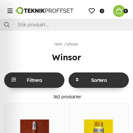
0
0
Hem
Winsor
Winsor
Filtrera
Sortera
362
produkter