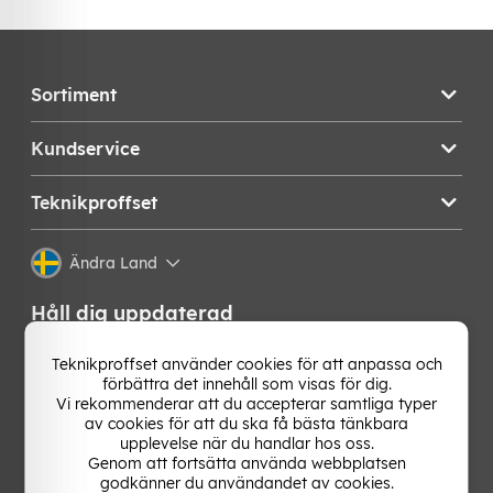
Sortiment
Kundservice
Teknikproffset
Ändra Land
Håll dig uppdaterad
Få de senaste nyheterna, hetaste erbjudandena och
Teknikproffset använder cookies för att anpassa och
bästa tipsen från oss direkt i din mejlkorg. Signa upp på
förbättra det innehåll som visas för dig.
vårt nyhetsbrev!
Vi rekommenderar att du accepterar samtliga typer
av cookies för att du ska få bästa tänkbara
upplevelse när du handlar hos oss.
OK
Genom att fortsätta använda webbplatsen
godkänner du användandet av cookies.