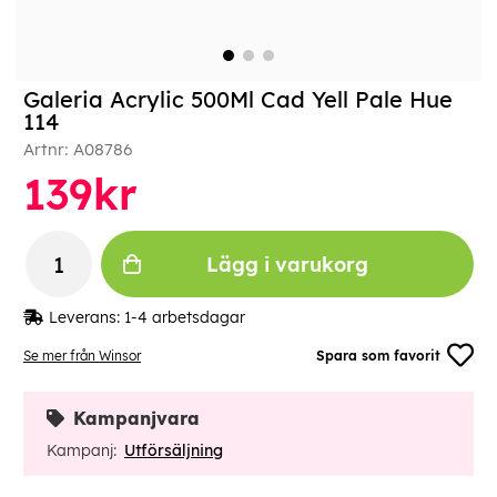
Galeria Acrylic 500Ml Cad Yell Pale Hue
114
Artnr:
A08786
139
kr
Lägg i varukorg
Leverans:
1-4 arbetsdagar
Se mer från Winsor
Spara som favorit
Kampanjvara
Kampanj:
Utförsäljning