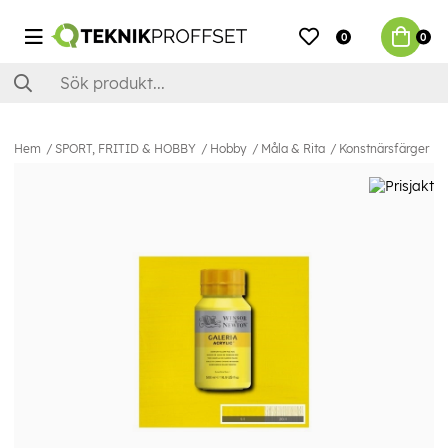
0
0
Hem
SPORT, FRITID & HOBBY
Hobby
Måla & Rita
Konstnärsfärger