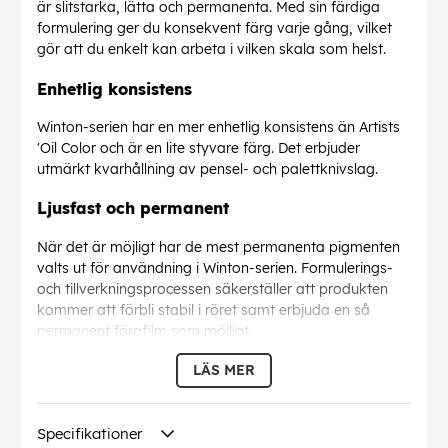
är slitstarka, lätta och permanenta. Med sin färdiga
formulering ger du konsekvent färg varje gång, vilket
gör att du enkelt kan arbeta i vilken skala som helst.
Enhetlig konsistens
Winton-serien har en mer enhetlig konsistens än Artists
'Oil Color och är en lite styvare färg. Det erbjuder
utmärkt kvarhållning av pensel- och palettknivslag.
Ljusfast och permanent
När det är möjligt har de mest permanenta pigmenten
valts ut för användning i Winton-serien. Formulerings-
och tillverkningsprocessen säkerställer att produkten
kommer att förbli stabil i röret samt erbjuda en så
permanent färgfilm som möjligt.
LÄS MER
EAN:
094376910483
Specifikationer