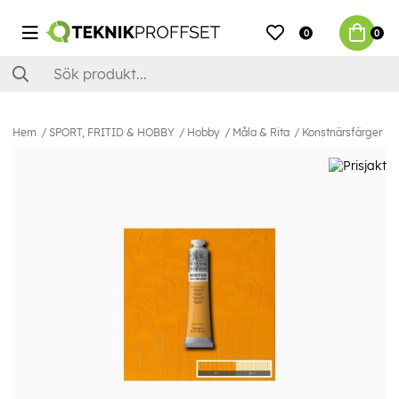
0
0
Hem
SPORT, FRITID & HOBBY
Hobby
Måla & Rita
Konstnärsfärger