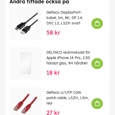
Andra tittade också på
Deltaco DisplayPort-
kabel, 1m, 8K, DP 1.4,
DSC 1.2, LSZH svart
58 kr
DELTACO skärmskydd för
Apple iPhone 14 Pro, 2.5D
härdat glas, 9H hårdhet
18 kr
Deltaco U/UTP Cat6
patch cable, LSZH, 1.5m,
red
27 kr