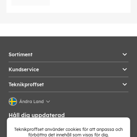
Sortiment
Kundservice
Teknikproffset
Ändra Land
Håll dig uppdaterad
Få de senaste nyheterna, hetaste erbjudandena och
Teknikproffset använder cookies för att anpassa och
bästa tipsen från oss direkt i din mejlkorg. Signa upp på
förbättra det innehåll som visas för dig.