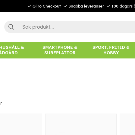
Qliro Checkout
Snabba leveranser
100 dagars 
 HUSHÅLL &
SMARTPHONE &
SPORT, FRITID &
ÄDGÅRD
SURFPLATTOR
HOBBY
r