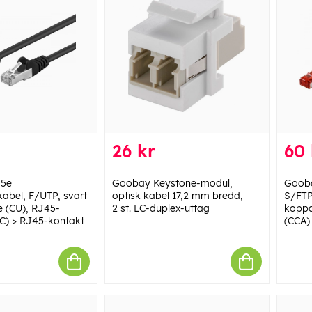
26 kr
60 
 5e
Goobay Keystone-modul,
Gooba
kabel, F/UTP, svart
optisk kabel 17,2 mm bredd,
S/FTP
 (CU), RJ45-
2 st. LC-duplex-uttag
koppa
C) > RJ45-kontakt
(CCA)