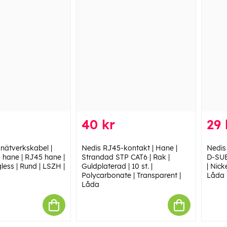
40 kr
29 
nätverkskabel |
Nedis RJ45-kontakt | Hane |
Nedis 
 hane | RJ45 hane |
Strandad STP CAT6 | Rak |
D-SUB
less | Rund | LSZH |
Guldplaterad | 10 st. |
| Nick
Polycarbonate | Transparent |
Låda
Låda