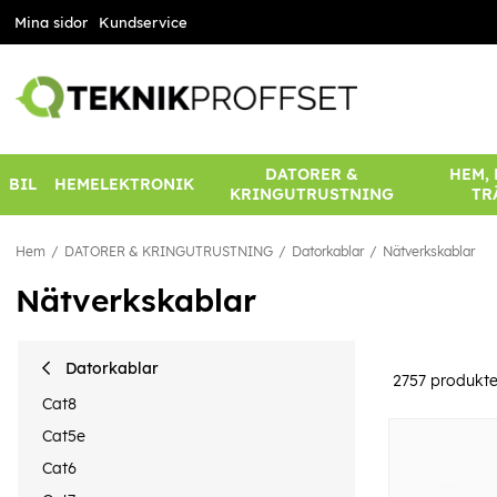
Mina sidor
Kundservice
DATORER &
HEM,
BIL
HEMELEKTRONIK
KRINGUTRUSTNING
TR
Hem
DATORER & KRINGUTRUSTNING
Datorkablar
Nätverkskablar
Nätverkskablar
Datorkablar
2757
produkte
Cat8
Cat5e
Cat6