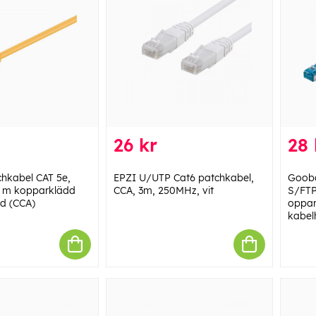
26 kr
28 
hkabel CAT 5e,
EPZI U/UTP Cat6 patchkabel,
Gooba
2 m kopparklädd
CCA, 3m, 250MHz, vit
S/FTP
d (CCA)
oppar
kabel