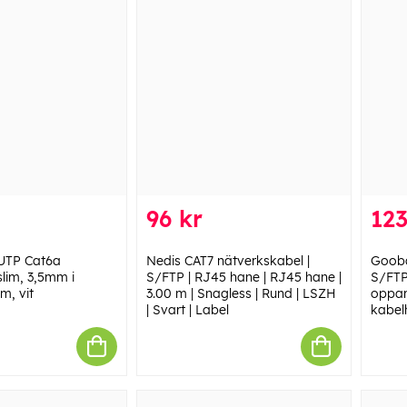
96 kr
123
UTP Cat6a
Nedis CAT7 nätverkskabel |
Gooba
slim, 3,5mm i
S/FTP | RJ45 hane | RJ45 hane |
S/FTP
m, vit
3.00 m | Snagless | Rund | LSZH
oppar
| Svart | Label
kabel