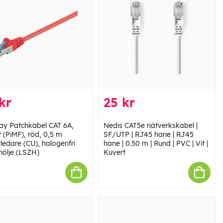
kr
25 kr
y Patchkabel CAT 6A,
Nedis CAT5e nätverkskabel |
 (PiMF), röd, 0,5 m
SF/UTP | RJ45 hane | RJ45
ledare (CU), halogenfri
hane | 0.50 m | Rund | PVC | Vit |
hölje (LSZH)
Kuvert