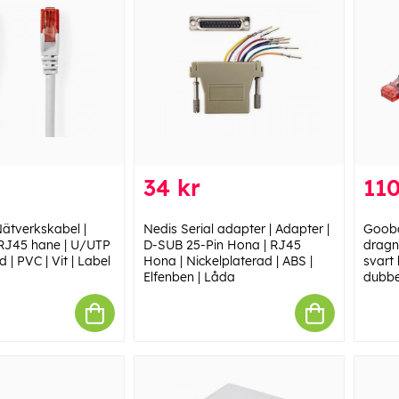
34 kr
110
ätverkskabel |
Nedis Serial adapter | Adapter |
Gooba
 RJ45 hane | U/UTP
D-SUB 25-Pin Hona | RJ45
dragn
d | PVC | Vit | Label
Hona | Nickelplaterad | ABS |
svart
Elfenben | Låda
dubbel