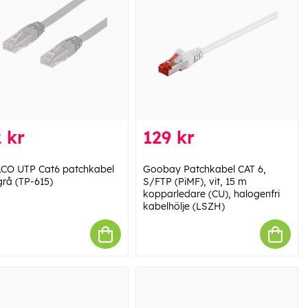
 kr
129 kr
CO UTP Cat6 patchkabel
Goobay Patchkabel CAT 6,
grå (TP-615)
S/FTP (PiMF), vit, 15 m
kopparledare (CU), halogenfri
kabelhölje (LSZH)