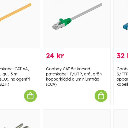
24 kr
32 
hkabel CAT 6A,
Goobay CAT 5e korsad
Gooba
, gul, 3 m
patchkabel, F/UTP, grå, grön
S/FTP
(CU), halogenfri
kopparklädd aluminiumtråd
oppar
LSZH)
(CCA)
kabel