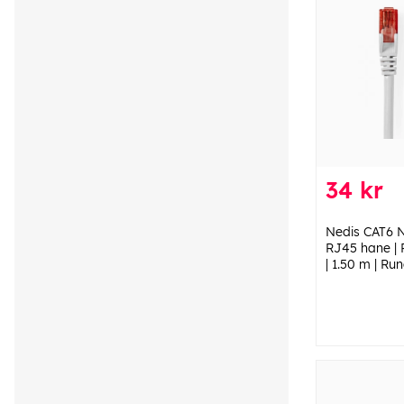
34 kr
Nedis CAT6 N
RJ45 hane |
| 1.50 m | Run