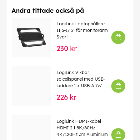
Andra tittade också på
LogiLink Laptophållare
11,6-17,3" för monitorarm
Svart
230 kr
LogiLink Vikbar
solcellspanel med USB-
laddare 1 x USB-A 7W
226 kr
LogiLink HDMI-kabel
HDMI 2.1 8K/60Hz
4K/120Hz 3m Aluminium