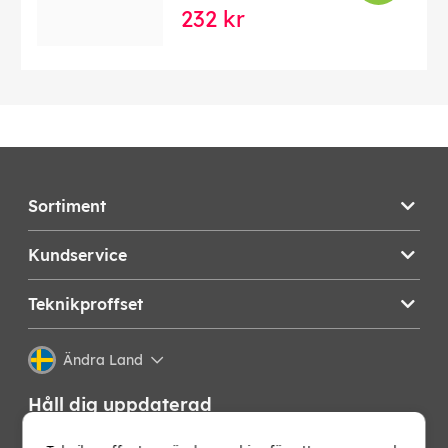
232 kr
Sortiment
Kundservice
Teknikproffset
Ändra Land
Håll dig uppdaterad
Få de senaste nyheterna, hetaste erbjudandena och