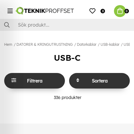
0
0
Hem
DATORER & KRINGUTRUSTNING
Datorkablar
USB-kablar
USB-
USB-C
Filtrera
Sortera
336
produkter