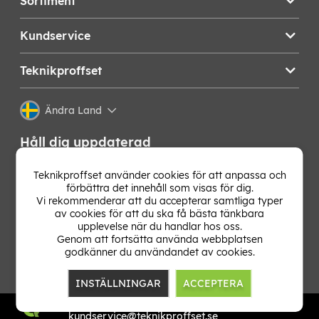
Sortiment
Kundservice
Teknikproffset
Ändra Land
Håll dig uppdaterad
Få de senaste nyheterna, hetaste erbjudandena och
Teknikproffset använder cookies för att anpassa och
bästa tipsen från oss direkt i din mejlkorg. Signa upp på
förbättra det innehåll som visas för dig.
vårt nyhetsbrev!
Vi rekommenderar att du accepterar samtliga typer
av cookies för att du ska få bästa tänkbara
upplevelse när du handlar hos oss.
OK
Genom att fortsätta använda webbplatsen
godkänner du användandet av cookies.
INSTÄLLNINGAR
ACCEPTERA
TP E-commerce Nordic AB
Org.nr: 559386-1841
kundservice@teknikproffset.se