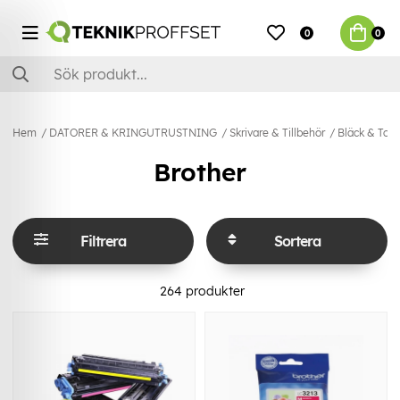
0
0
Hem
DATORER & KRINGUTRUSTNING
Skrivare & Tillbehör
Bläck & Ton
Brother
Filtrera
Sortera
264
produkter