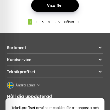
Visa fler
1
2
3
4
..
9
Nästa
»
Sortiment
Kundservice
Teknikproffset
Ändra Land
Håll dig uppdaterad
Få de senaste nyheterna, hetaste erbjudandena och
Teknikproffset använder cookies för att anpassa och