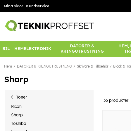
Mina sidor
Kundservice
DATORER &
HEM,
BIL
HEMELEKTRONIK
KRINGUTRUSTNING
TR
Hem
DATORER & KRINGUTRUSTNING
Skrivare & Tillbehör
Bläck & To
Sharp
Toner
36
produkter
Ricoh
Sharp
Toshiba