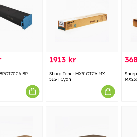
r
1913 kr
368
 BPGT70CA BP-
Sharp Toner MX51GTCA MX-
Sharp
51GT Cyan
MX23