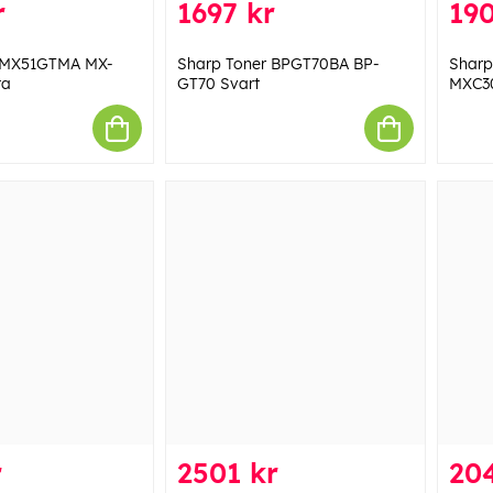
r
1697 kr
190
r MX51GTMA MX-
Sharp Toner BPGT70BA BP-
Sharp
ta
GT70 Svart
MXC3
r
2501 kr
20