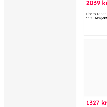
2039 k
Sharp Tone
51GT Magen
1327 k