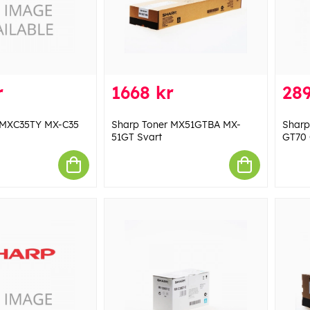
r
1668 kr
289
 MXC35TY MX-C35
Sharp Toner MX51GTBA MX-
Sharp
51GT Svart
GT70 