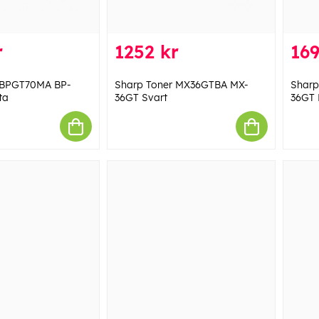
r
1252 kr
169
 BPGT70MA BP-
Sharp Toner MX36GTBA MX-
Sharp
ta
36GT Svart
36GT