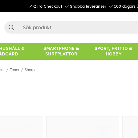
Qliro Checkout
Snabba leveranser
100 dagars 
 HUSHÅLL &
SMARTPHONE &
SPORT, FRITID &
ÄDGÅRD
SURFPLATTOR
HOBBY
ner
Toner
Sharp