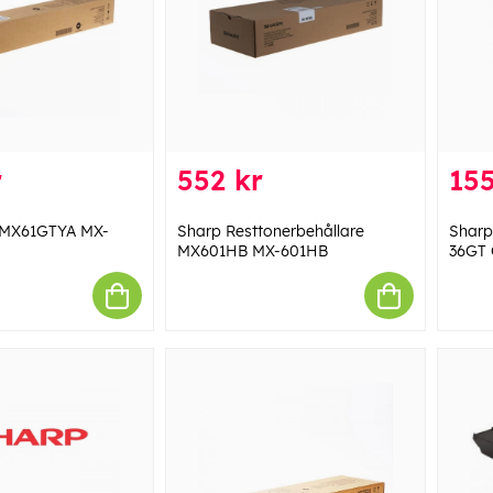
r
552 kr
155
 MX61GTYA MX-
Sharp Resttonerbehållare
Sharp
MX601HB MX-601HB
36GT 