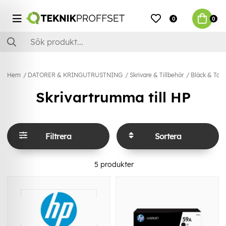
0
0
Hem
DATORER & KRINGUTRUSTNING
Skrivare & Tillbehör
Bläck & Ton
Skrivartrumma till HP
Filtrera
Sortera
5
produkter