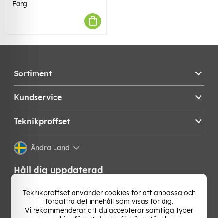
Färg
Sortiment
Kundservice
Teknikproffset
Ändra Land
Håll dig uppdaterad
Få de senaste nyheterna, hetaste erbjudandena och
Teknikproffset använder cookies för att anpassa och
bästa tipsen från oss direkt i din mejlkorg. Signa upp på
förbättra det innehåll som visas för dig.
vårt nyhetsbrev!
Vi rekommenderar att du accepterar samtliga typer