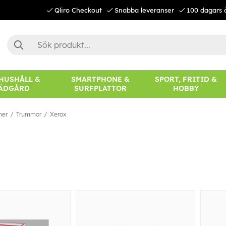
Qliro Checkout
Snabba leveranser
100 dagars 
 HUSHÅLL &
SMARTPHONE &
SPORT, FRITID &
ÄDGÅRD
SURFPLATTOR
HOBBY
ner
Trummor
Xerox