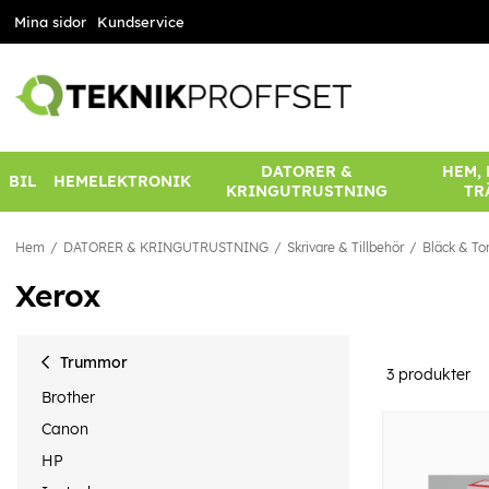
Mina sidor
Kundservice
DATORER &
HEM,
BIL
HEMELEKTRONIK
KRINGUTRUSTNING
TR
Hem
DATORER & KRINGUTRUSTNING
Skrivare & Tillbehör
Bläck & To
Xerox
Trummor
3
produkter
Brother
Canon
HP