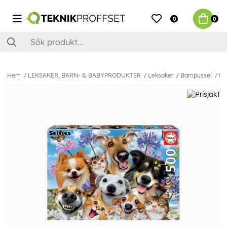
0
0
Hem
LEKSAKER, BARN- & BABYPRODUKTER
Leksaker
Barnpussel
Ed