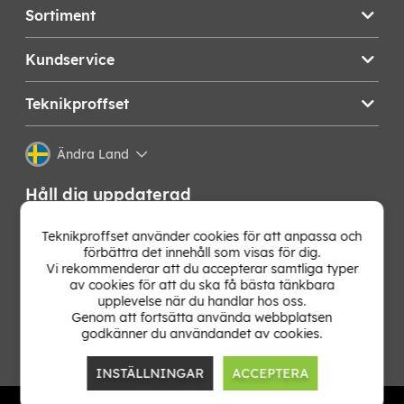
Sortiment
Kundservice
Teknikproffset
Ändra Land
Håll dig uppdaterad
Få de senaste nyheterna, hetaste erbjudandena och
Teknikproffset använder cookies för att anpassa och
bästa tipsen från oss direkt i din mejlkorg. Signa upp på
förbättra det innehåll som visas för dig.
vårt nyhetsbrev!
Vi rekommenderar att du accepterar samtliga typer
av cookies för att du ska få bästa tänkbara
upplevelse när du handlar hos oss.
OK
Genom att fortsätta använda webbplatsen
godkänner du användandet av cookies.
INSTÄLLNINGAR
ACCEPTERA
TP E-commerce Nordic AB
Org.nr: 559386-1841