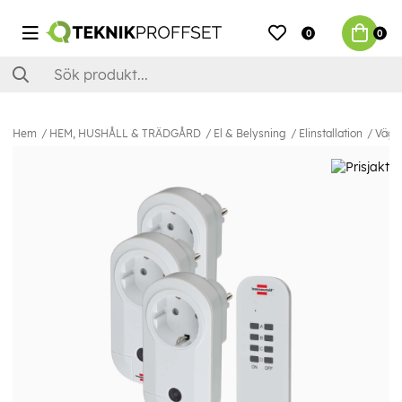
0
0
Hem
HEM, HUSHÅLL & TRÄDGÅRD
El & Belysning
Elinstallation
Vägg