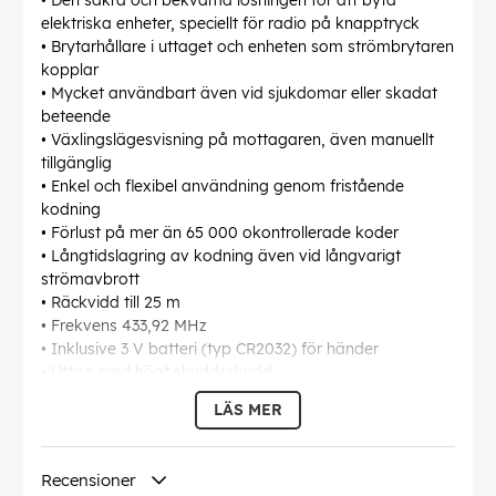
• Den säkra och bekväma lösningen för att byta
elektriska enheter, speciellt för radio på knapptryck
• Brytarhållare i uttaget och enheten som strömbrytaren
kopplar
• Mycket användbart även vid sjukdomar eller skadat
beteende
• Växlingslägesvisning på mottagaren, även manuellt
tillgänglig
• Enkel och flexibel användning genom fristående
kodning
• Förlust på mer än 65 000 okontrollerade koder
• Långtidslagring av kodning även vid långvarigt
strömavbrott
• Räckvidd till 25 m
• Frekvens 433,92 MHz
• Inklusive 3 V batteri (typ CR2032) för händer
• Uttag med högt skyddsskydd
LÄS MER
EAN:
4007123643554
Recensioner