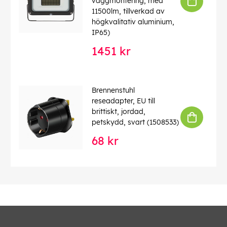
väggmontering, med
11500lm, tillverkad av
högkvalitativ aluminium,
IP65)
1451 kr
Brennenstuhl
reseadapter, EU till
brittiskt, jordad,
petskydd, svart (1508533)
68 kr