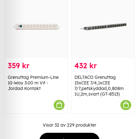
359 kr
432 kr
Grenuttag Premium-Line
DELTACO Grenuttag
10-Way 3.00 m Vit -
15xCEE 7/4,1xCEE
Jordad Kontakt
7/7,petskyddad,0,808m
1U,2m,svart (GT-8513)
Visar
32
av
229
produkter