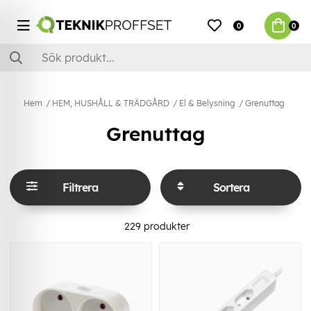
0
0
Hem
HEM, HUSHÅLL & TRÄDGÅRD
El & Belysning
Grenuttag
Grenuttag
Filtrera
Sortera
229
produkter