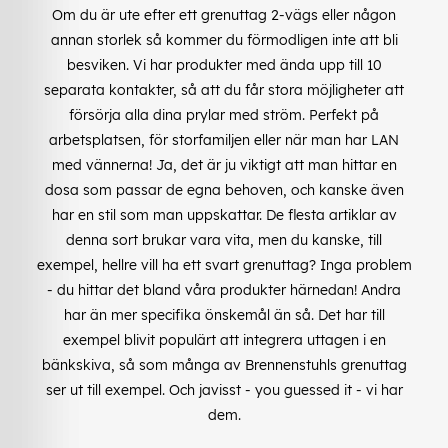
Om du är ute efter ett grenuttag 2-vägs eller någon
annan storlek så kommer du förmodligen inte att bli
besviken. Vi har produkter med ända upp till 10
separata kontakter, så att du får stora möjligheter att
försörja alla dina prylar med ström. Perfekt på
arbetsplatsen, för storfamiljen eller när man har LAN
med vännerna! Ja, det är ju viktigt att man hittar en
dosa som passar de egna behoven, och kanske även
har en stil som man uppskattar. De flesta artiklar av
denna sort brukar vara vita, men du kanske, till
exempel, hellre vill ha ett svart grenuttag? Inga problem
- du hittar det bland våra produkter härnedan! Andra
har än mer specifika önskemål än så. Det har till
exempel blivit populärt att integrera uttagen i en
bänkskiva, så som många av Brennenstuhls grenuttag
ser ut till exempel. Och javisst - you guessed it - vi har
dem.