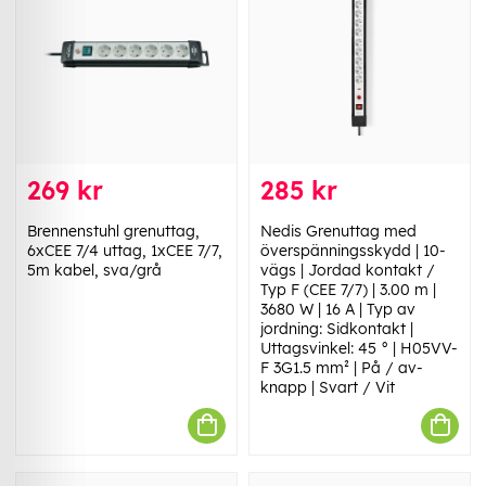
269 kr
285 kr
Brennenstuhl grenuttag,
Nedis Grenuttag med
6xCEE 7/4 uttag, 1xCEE 7/7,
överspänningsskydd | 10-
5m kabel, sva/grå
vägs | Jordad kontakt /
Typ F (CEE 7/7) | 3.00 m |
3680 W | 16 A | Typ av
jordning: Sidkontakt |
Uttagsvinkel: 45 ° | H05VV-
F 3G1.5 mm² | På / av-
knapp | Svart / Vit