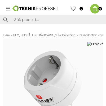
0
0
Hem
HEM, HUSHÅLL & TRÄDGÅRD
El & Belysning
Reseadaptrar
SKRO