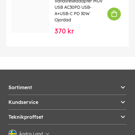
Världsreseadapter MUV
USB AC30PD USB-
A+USB-C PD 30W
Ojordad
370 kr
Sortiment
Kundservice
Teknikproffset
Ändra Land