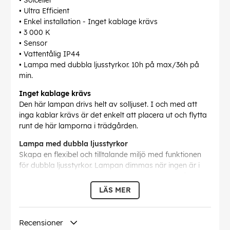
• Solceller
• Ultra Efficient
• Enkel installation - Inget kablage krävs
• 3 000 K
• Sensor
• Vattentålig IP44
• Lampa med dubbla ljusstyrkor. 10h på max/36h på
min.
Inget kablage krävs
Den här lampan drivs helt av solljuset. I och med att
inga kablar krävs är det enkelt att placera ut och flytta
runt de här lamporna i trädgården.
Lampa med dubbla ljusstyrkor
Skapa en flexibel och tilltalande miljö med funktionen
för dubbla ljusstyrkor. Lampan dimmas när ingen är i
närheten och ökar automatiskt i ljusstyrka när någon
kommer nära, för att du ska få rätt ljusstyrka när du
LÄS MER
behöver den.
IP44 – vädertålig
Recensioner
Den här utomhuslampan från Philips är särskilt