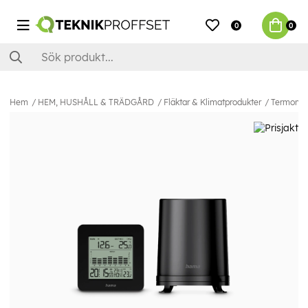
0
0
Hem
HEM, HUSHÅLL & TRÄDGÅRD
Fläktar & Klimatprodukter
Termometr