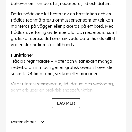
behöver om temperatur, nederbörd, tid och datum.
Detta tvådelade kit består av en basstation och en
trådlös regnmätare/utomhussensor som enkelt kan
monteras på väggen eller placeras på ett bord. Med
trådlös överföring av temperatur och nederbörd samt
grafiska representationer av väderdata, har du alltid
väderinformation nära till hands.
Funktioner
Trådlös regnmätare – Mäter och visar exakt mängd
nederbörd i mm och ger en grafisk översikt över de
senaste 24 timmarna, veckan eller månaden.
Visar utomhustemperatur, tid, datum och veckodag,
samt erbjuder en praktisk snoozefunktion.
Anpassningsbara larm – Regnvarning med
LÄS MER
standardinställning på 12,7 mm, som kan justeras efter
behov för att passa dina väderpreferenser.
Recensioner
Basstationen kan monteras på väggen eller stå fritt,
vilket gör den lätt att placera var som helst i hemmet.