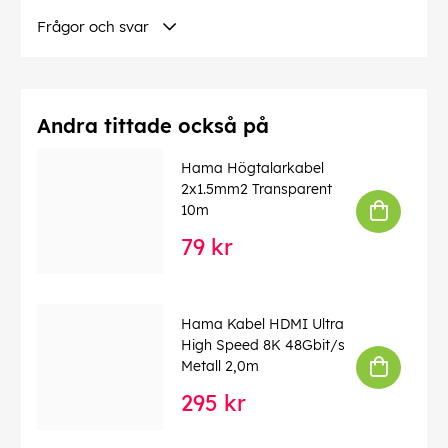
Med inbyggd batteriindikator har du alltid koll på när
Frågor och svar
det är dags att byta batterier, vilket garanterar att din
väderstation alltid är igång.
I paketet hittar du 1 Mykonos väderstation, 1 radio
Andra tittade också på
regnmätare/utomhussensor, monteringsutrustning, 4
AA Mignon batterier och en bruksanvisning.
Hama Högtalarkabel
EAN:
4047443523396
2x1.5mm2 Transparent
10m
79 kr
Hama Kabel HDMI Ultra
High Speed 8K 48Gbit/s
Metall 2,0m
295 kr