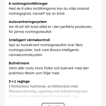
8 rostningsinställningar
Med de 8 olika inställningarna kan du välja önskad
rostningsgrad, oavsett typ av bröd.
Autocentreringssystem
Ser till att ditt bröd alltid är i den perfekta positionen,
för jämna rostningsresultat.
Intelligent värmekontroll
Njut av konsekvent rostningsresultat över flera
rostningscykler, tack vare Brauns intelligenta
värmekontrollsystem.
Bullvärmare
Värm eller rosta stora frallor och bakverk med den
praktiska tillsats som följer med.
3-i-1 reglage
3 fantastiska funktioner, en lättanvänd vred.
Återuppvärmning, upptining och bullvärmning kan
styras med en enda bekvämt placerad vred.
4-vägsskydd