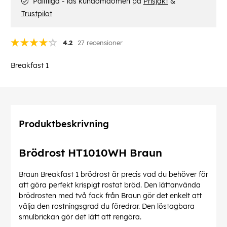
Pålitliga - läs kundomdömen på
Prisjakt
&
Trustpilot
4.2
27 recensioner
Breakfast 1
Produktbeskrivning
Brödrost HT1010WH Braun
Braun Breakfast 1 brödrost är precis vad du behöver för
att göra perfekt krispigt rostat bröd. Den lättanvända
brödrosten med två fack från Braun gör det enkelt att
välja den rostningsgrad du föredrar. Den löstagbara
smulbrickan gör det lätt att rengöra.