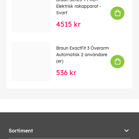
Import Effekt:
900.00
Elektrisk rakapparat -
Import Farg Lev:
Vit
Svart
Import Smulbricka:
1
4515 kr
Import bullvärmare:
1
Import Djup:
161
Import Upptiningsfunktion:
1
Braun ExactFit 3 Överarm
Automatisk 2 användare
(er)
EAN:
8021098760166
536 kr
Sortiment