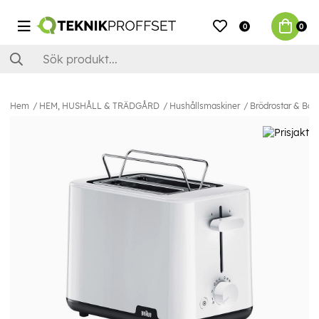
0
0
Hem
HEM, HUSHÅLL & TRÄDGÅRD
Hushållsmaskiner
Brödrostar & Bord