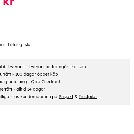
kr
ans:
Tillfälligt slut
bb leverans - leveranstid framgår i kassan
urrätt - 100 dagar öppet köp
dig betalning - Qliro Checkout
errätt - alltid 14 dagar
itliga - läs kundomdömen på
Prisjakt
&
Trustpilot