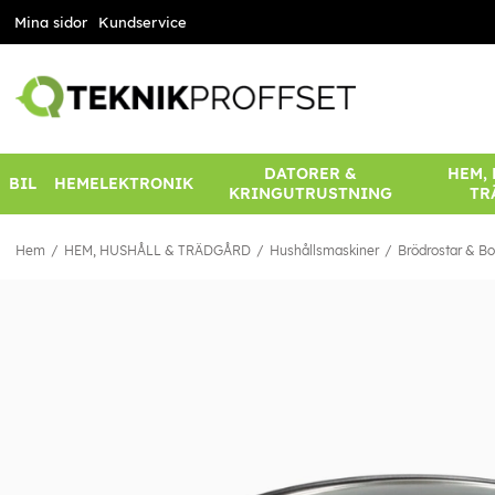
Mina sidor
Kundservice
DATORER &
HEM,
BIL
HEMELEKTRONIK
KRINGUTRUSTNING
TR
Hem
HEM, HUSHÅLL & TRÄDGÅRD
Hushållsmaskiner
Brödrostar & Bor