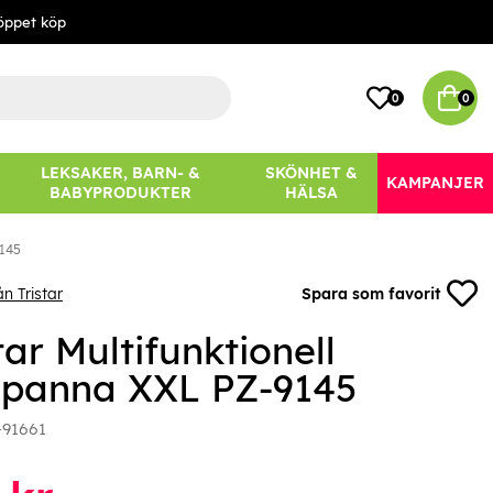
öppet köp
0
0
LEKSAKER, BARN- &
SKÖNHET &
KAMPANJER
BABYPRODUKTER
HÄLSA
9145
n Tristar
Spara som favorit
tar Multifunktionell
llpanna XXL PZ-9145
-91661