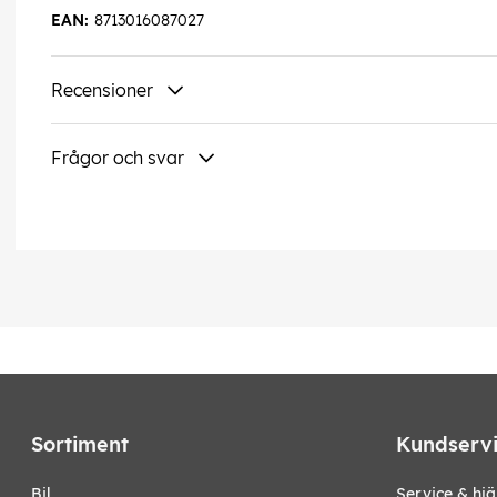
EAN:
8713016087027
Recensioner
Frågor och svar
Sortiment
Kundserv
bil
Service & hjä