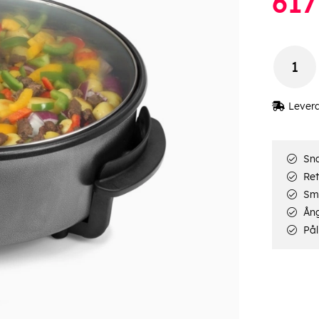
617
Lever
Sna
Ret
Smi
Ång
Pål