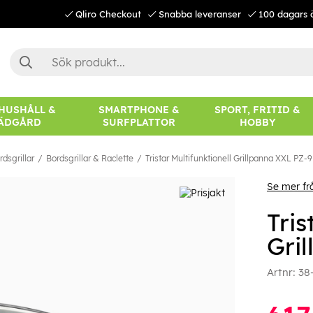
Qliro Checkout
Snabba leveranser
100 dagars 
 HUSHÅLL &
SMARTPHONE &
SPORT, FRITID &
ÄDGÅRD
SURFPLATTOR
HOBBY
dsgrillar
Bordsgrillar & Raclette
Tristar Multifunktionell Grillpanna XXL PZ-
Se mer frå
Tris
Gri
Artnr:
38