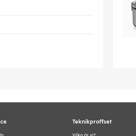
ice
Teknikproffset
lp
Vilka är vi?