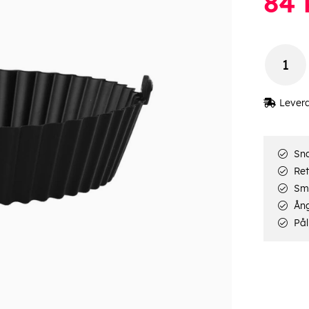
84
Lever
Sna
Ret
Smi
Ång
Pål