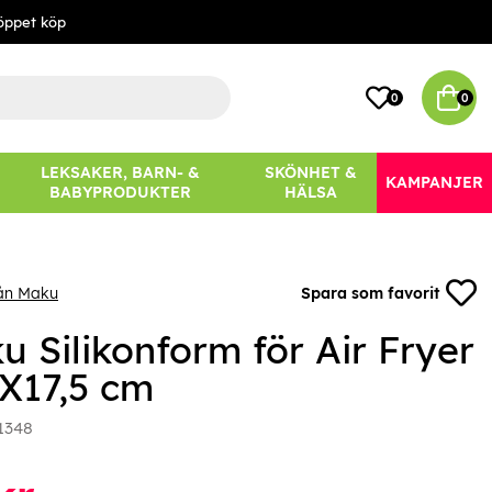
öppet köp
0
0
LEKSAKER, BARN- &
SKÖNHET &
KAMPANJER
BABYPRODUKTER
HÄLSA
rån Maku
Spara som favorit
u Silikonform för Air Fryer
5X17,5 cm
1348