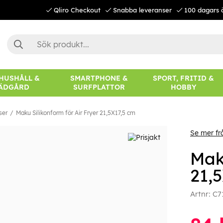
Qliro Checkout
Snabba leveranser
100 dagars 
 HUSHÅLL &
SMARTPHONE &
SPORT, FRITID &
ÄDGÅRD
SURFPLATTOR
HOBBY
ser
Maku Silikonform för Air Fryer 21,5X17,5 cm
Se mer f
Mak
21,
Artnr:
C7