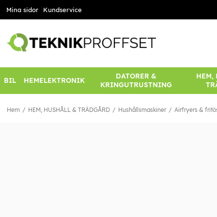
Mina sidor
Kundservice
DATORER &
HEM,
BIL
HEMELEKTRONIK
KRINGUTRUSTNING
TR
Hem
HEM, HUSHÅLL & TRÄDGÅRD
Hushållsmaskiner
Airfryers & fritö