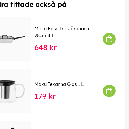
ra tittade också på
Maku Ease Traktörpanna
28cm 4.1L
648 kr
Maku Tekanna Glas 1 L
179 kr