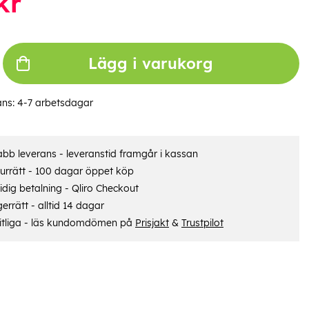
kr
Lägg i varukorg
ans:
4-7 arbetsdagar
bb leverans - leveranstid framgår i kassan
urrätt - 100 dagar öppet köp
dig betalning - Qliro Checkout
errätt - alltid 14 dagar
itliga - läs kundomdömen på
Prisjakt
&
Trustpilot