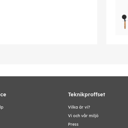
ice
Teknikproffset
lp
Vilka är vi?
Vi och vår miljö
Press