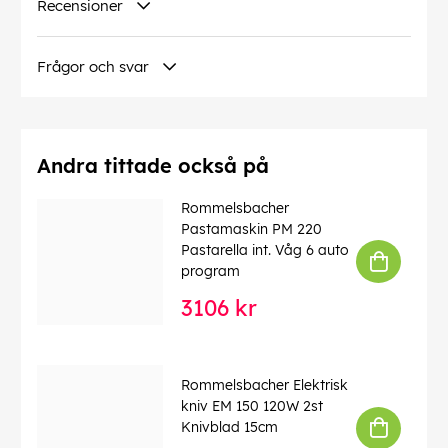
Recensioner
Specifikationer:
Material hölje: Rostfritt stål/plast
Frågor och svar
Uteffekt: 230 V 12 W
Objektets vikt: 2,94 kg
Mått: 20,00 x 20,00 x 23,50 cm
Lagringskapacitet: 1,5 liter
Fyllnadsmängd: 500 ml
Andra tittade också på
Timer: 40 minuter
Rommelsbacher
EAN:
4001797866004
Pastamaskin PM 220
Pastarella int. Våg 6 auto
program
3106 kr
Rommelsbacher Elektrisk
kniv EM 150 120W 2st
Knivblad 15cm