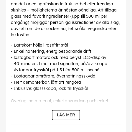
om det är en uppfriskande fruktsorbet eller trendiga
slushies – möjligheterna är nästan oändliga. Att tillaga
glass med favoritingredienser (upp till 500 ml per
omgång) möjliggör personliga iskreationer av alla slag,
oavsett om de är sockerfria, fettsnåla, veganska eller
laktosfria.
- Lättskött hölje i rostfritt stål
- Enkel hantering, energibesparande drift
- löstagbart motorblock med belyst LCD-display
- 40-minuters timer med signalton, på/av-knapp
- Avtagbar frysskål på 1,5 l för 500 ml innehåll
- Löstagbar omrörare, överhettningsskydd
- Helt demonterbar, lätt att rengöra
- Inklusive: glassskopa, lock till frysskål
Överlägsna material, enkel användning och enkel
rengöring är en självklarhet. Och olika
säkerhetsfunktioner gör även denna
LÄS MER
ROMMELSBACHER-apparat till ett extraordinärt och
pålitligt hjälpmedel i varje bra kök.