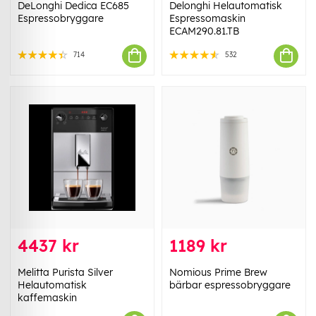
DeLonghi Dedica EC685
Delonghi Helautomatisk
Espressobryggare
Espressomaskin
ECAM290.81.TB
714
532
4437 kr
1189 kr
Melitta Purista Silver
Nomious Prime Brew
Helautomatisk
bärbar espressobryggare
kaffemaskin