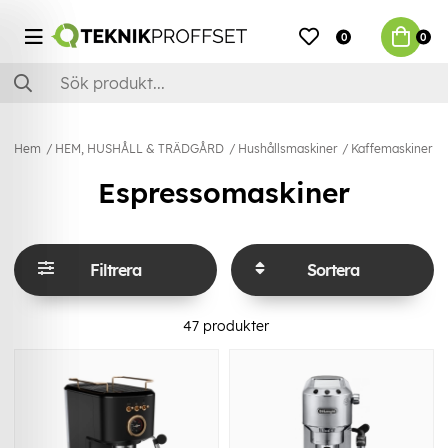
0
0
Hem
HEM, HUSHÅLL & TRÄDGÅRD
Hushållsmaskiner
Kaffemaskiner & 
Espressomaskiner
Filtrera
Sortera
47
produkter