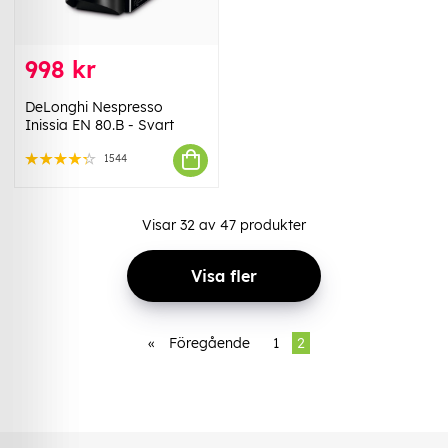
998 kr
DeLonghi Nespresso
Inissia EN 80.B - Svart
1544
Visar
32
av
47
produkter
Visa fler
«
Föregående
1
2