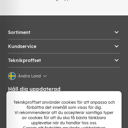
Sortiment
Kundservice
Teknikproffset
Ändra Land
Håll dig uppdaterad
Få de senaste nyheterna, hetaste erbjudandena och
Teknikproffset använder cookies för att anpassa och
bästa tipsen från oss direkt i din mejlkorg. Signa upp på
förbättra det innehåll som visas för dig.
vårt nyhetsbrev!
Vi rekommenderar att du accepterar samtliga typer
av cookies för att du ska få bästa tänkbara
upplevelse när du handlar hos oss.
OK