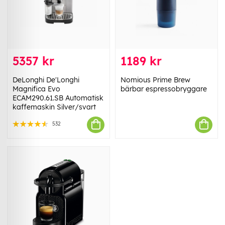
5357 kr
1189 kr
DeLonghi De'Longhi
Nomious Prime Brew
Magnifica Evo
bärbar espressobryggare
ECAM290.61.SB Automatisk
kaffemaskin Silver/svart
532