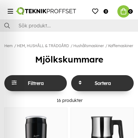
0
0
Hem
HEM, HUSHÅLL & TRÄDGÅRD
Hushållsmaskiner
Kaffemaskiner & 
Mjölkskummare
Filtrera
Sortera
16
produkter