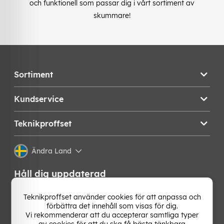
och funktionell som passar dig i vårt sortiment av
skummare!
Sortiment
Kundservice
Teknikproffset
Ändra Land
Håll dig uppdaterad
Få de senaste nyheterna, hetaste erbjudandena och
Teknikproffset använder cookies för att anpassa och
bästa tipsen från oss direkt i din mejlkorg. Signa upp på
förbättra det innehåll som visas för dig.
vårt nyhetsbrev!
Vi rekommenderar att du accepterar samtliga typer