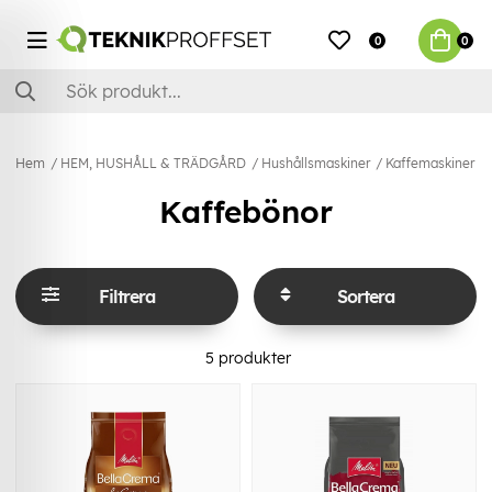
0
0
Hem
HEM, HUSHÅLL & TRÄDGÅRD
Hushållsmaskiner
Kaffemaskiner & 
Kaffebönor
Filtrera
Sortera
5
produkter