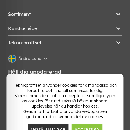
Sortiment
Kundservice
Teknikproffset
Ändra Land
Håll dig uppdaterad
Få de senaste nyheterna, hetaste erbjudandena och
Teknikproffset använder cookies för att anpassa och
bästa tipsen från oss direkt i din mejlkorg. Signa upp på
förbättra det innehåll som visas för dig.
vårt nyhetsbrev!
Vi rekommenderar att du accepterar samtliga typer
av cookies för att du ska få bästa tänkbara
upplevelse när du handlar hos oss.
OK
Genom att fortsätta använda webbplatsen
godkänner du användandet av cookies.
INSTÄLLNINGAR
ACCEPTERA