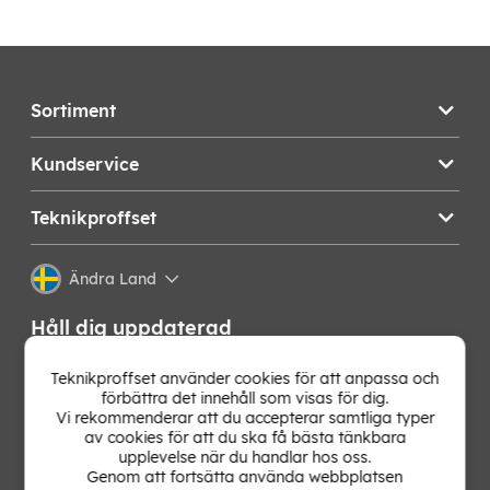
Sortiment
Kundservice
Teknikproffset
Ändra Land
Håll dig uppdaterad
Få de senaste nyheterna, hetaste erbjudandena och
Teknikproffset använder cookies för att anpassa och
bästa tipsen från oss direkt i din mejlkorg. Signa upp på
förbättra det innehåll som visas för dig.
vårt nyhetsbrev!
Vi rekommenderar att du accepterar samtliga typer
av cookies för att du ska få bästa tänkbara
upplevelse när du handlar hos oss.
OK
Genom att fortsätta använda webbplatsen