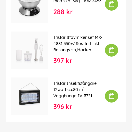
med skål 5kg - KW-2453
288 kr
Tristar Stavmixer set MX-
4881 350W Rostfritt inkl
Ballongvisp,Hacker
397 kr
Tristar Insektsfångare
12watt ca:80 m²
Vägghängd IV-3721
396 kr