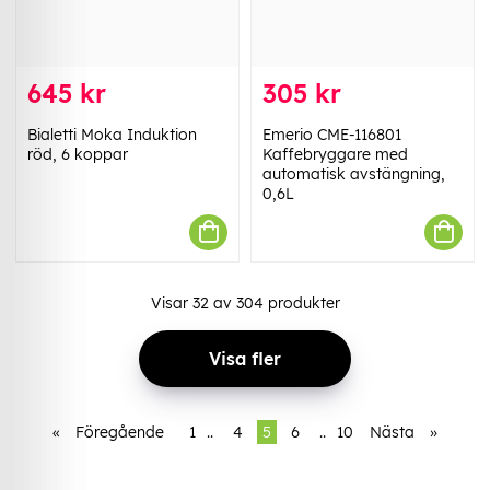
645 kr
305 kr
Bialetti Moka Induktion
Emerio CME-116801
röd, 6 koppar
Kaffebryggare med
automatisk avstängning,
0,6L
Visar
32
av
304
produkter
Visa fler
«
Föregående
1
..
4
5
6
..
10
Nästa
»