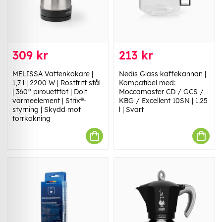
309 kr
213 kr
MELISSA Vattenkokare |
Nedis Glass kaffekannan |
1,7 l | 2200 W | Rostfritt stål
Kompatibel med:
| 360° pirouettfot | Dolt
Moccamaster CD / GCS /
värmeelement | Strix®-
KBG / Excellent 10SN | 1.25
styrning | Skydd mot
l | Svart
torrkokning