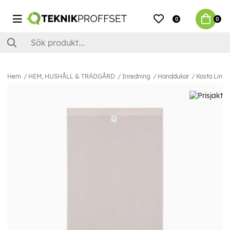
0
0
Hem
HEM, HUSHÅLL & TRÄDGÅRD
Inredning
Handdukar
Kosta Linne