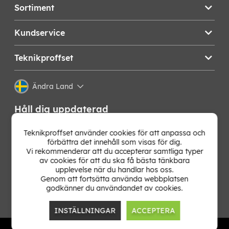
Sortiment
Kundservice
Teknikproffset
Ändra Land
Håll dig uppdaterad
Få de senaste nyheterna, hetaste erbjudandena och
Teknikproffset använder cookies för att anpassa och
bästa tipsen från oss direkt i din mejlkorg. Signa upp på
förbättra det innehåll som visas för dig.
vårt nyhetsbrev!
Vi rekommenderar att du accepterar samtliga typer
av cookies för att du ska få bästa tänkbara
upplevelse när du handlar hos oss.
OK
Genom att fortsätta använda webbplatsen
godkänner du användandet av cookies.
INSTÄLLNINGAR
ACCEPTERA
TP E-commerce Nordic AB
Org.nr: 559386-1841