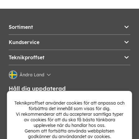
Sortiment
Kundservice
Teknikproffset
Ändra Land
Håll dig uppdaterad
Få de senaste nyheterna, hetaste erbjudandena och
Teknikproffset använder cookies för att anpassa och
bästa tipsen från oss direkt i din mejlkorg. Signa upp på
förbättra det innehåll som visas för dig.
vårt nyhetsbrev!
Vi rekommenderar att du accepterar samtliga typer
av cookies för att du ska få bästa tänkbara
upplevelse när du handlar hos oss.
OK
Genom att fortsätta använda webbplatsen
godkänner du användandet av cookies.