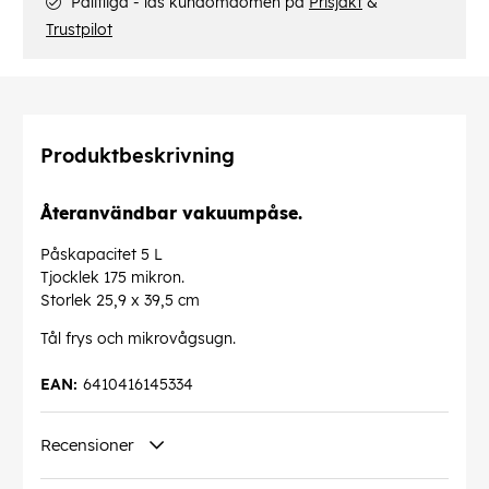
Pålitliga - läs kundomdömen på
Prisjakt
&
Trustpilot
Produktbeskrivning
Återanvändbar vakuumpåse.
Påskapacitet 5 L
Tjocklek 175 mikron.
Storlek 25,9 x 39,5 cm
Tål frys och mikrovågsugn.
EAN:
6410416145334
Recensioner