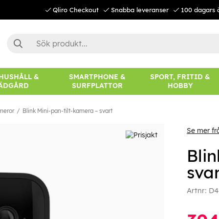
Qliro Checkout
Snabba leveranser
100 dagars 
 HUSHÅLL &
SMARTPHONE &
SPORT, FRITID &
ÄDGÅRD
SURFPLATTOR
HOBBY
meror
Blink Mini-pan-tilt-kamera – svart
Se mer fr
Blin
sva
Artnr:
D4