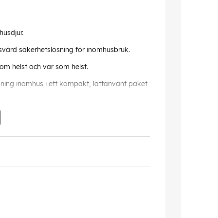
husdjur.
isvärd säkerhetslösning för inomhusbruk.
 som helst och var som helst.
ckning inomhus i ett kompakt, lättanvänt paket
kt, fel kan förekomma.