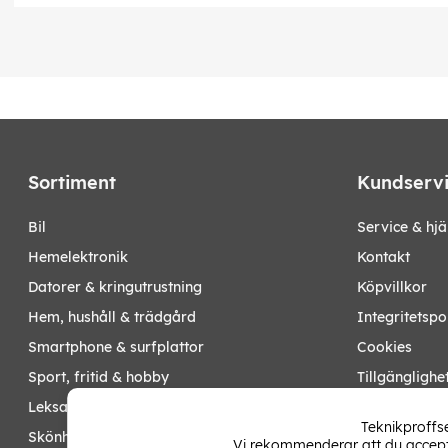
Sortiment
Kundserv
bil
Service & hjä
hemelektronik
Kontakt
datorer & kringutrustning
Köpvillkor
hem, hushåll & trädgård
Integritetspo
smartphone & surfplattor
Cookies
sport, fritid & hobby
Tillgänglighe
leksaker, barn- & babyprodukter
Ångra köp
Teknikproffse
skönhet & hälsa
Vi rekommenderar att du accepte