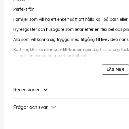
Perfekt för
Familjer som vill ha ett enkelt sätt att hålla koll på barn eller 
Hyresgäster och husägare som letar efter en flexibel och pr
Alla som vill känna sig trygga med tillgång till livevideo när
Kort sagt:Blinks mini-pan-tilt-kamera ger dig fullständig tä
– smart hemsäkerhet på ett enkelt sätt.
Denna text har översatts automatis
LÄS MER
EAN:
0840268960391
Recensioner
Frågor och svar