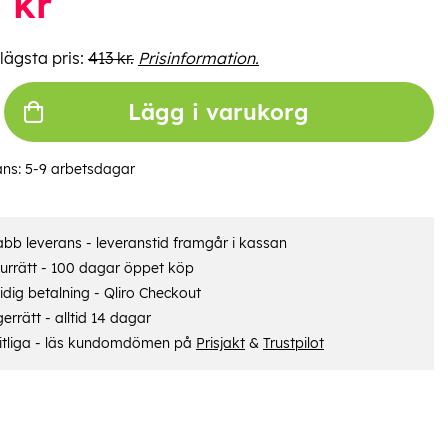
4
kr
lägsta pris:
413 kr.
Prisinformation.
Lägg i varukorg
ans:
5-9 arbetsdagar
bb leverans - leveranstid framgår i kassan
urrätt - 100 dagar öppet köp
dig betalning - Qliro Checkout
errätt - alltid 14 dagar
itliga - läs kundomdömen på
Prisjakt
&
Trustpilot