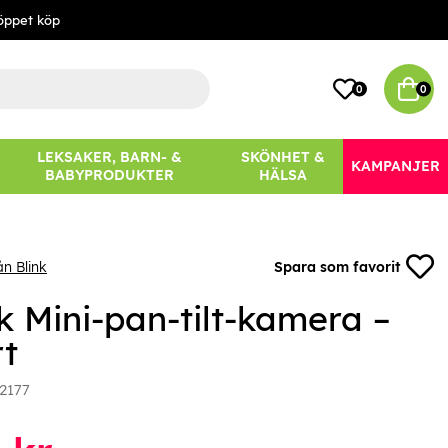
öppet köp
0
0
LEKSAKER, BARN- &
SKÖNHET &
KAMPANJER
BABYPRODUKTER
HÄLSA
ån Blink
Spara som favorit
k Mini-pan-tilt-kamera –
rt
2177