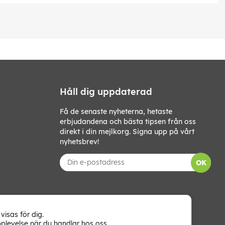
Håll dig uppdaterad
Få de senaste nyheterna, hetaste
erbjudandena och bästa tipsen från oss
direkt i din mejlkorg. Signa upp på vårt
nyhetsbrev!
OK
visas för dig.
plevelse när du handlar hos oss.