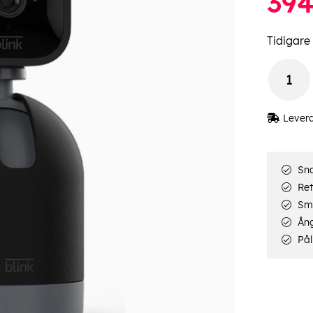
39
Tidigare 
Lever
Sna
Ret
Smi
Ång
Pål