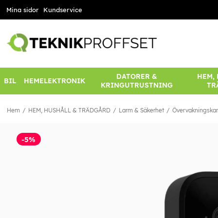
Mina sidor
Kundservice
DATORER &
HEM,
BIL
HEMELEKTRONIK
KRINGUTRUSTNING
TR
Hem
HEM, HUSHÅLL & TRÄDGÅRD
Larm & Säkerhet
Övervakningska
-5%