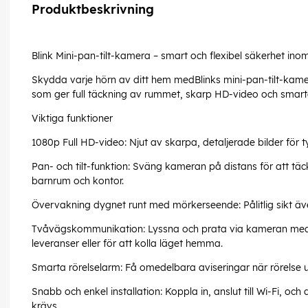
Produktbeskrivning
Blink Mini-pan-tilt-kamera – smart och flexibel säkerhet ino
Skydda varje hörn av ditt hem medBlinks mini-pan-tilt-kame
som ger full täckning av rummet, skarp HD-video och smarta v
Viktiga funktioner
1080p Full HD-video: Njut av skarpa, detaljerade bilder för 
Pan- och tilt-funktion: Sväng kameran på distans för att täc
barnrum och kontor.
Övervakning dygnet runt med mörkerseende: Pålitlig sikt även
Tvåvägskommunikation: Lyssna och prata via kameran med d
leveranser eller för att kolla läget hemma.
Smarta rörelselarm: Få omedelbara aviseringar när rörelse 
Snabb och enkel installation: Koppla in, anslut till Wi-Fi, och 
krävs.