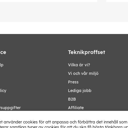
ice
Teknikproffset
lp
Vilka är vi?
Vi och vår miljö
Press
licy
Lediga jobb
B2B
tsuppgifter
Affiliate
Ändra Land
t använder cookies för att anpassa och förbättra det innehåll som 
rar samtliga typer av cookies för att du ska få bästa tänkbara up