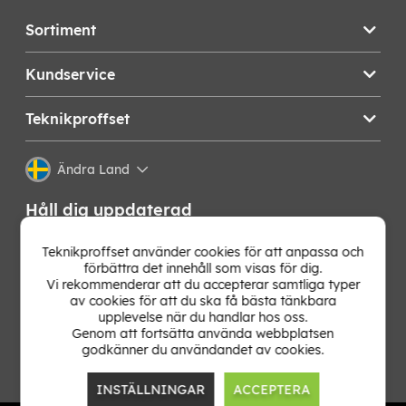
Sortiment
Kundservice
Teknikproffset
Ändra Land
Håll dig uppdaterad
Få de senaste nyheterna, hetaste erbjudandena och
Teknikproffset använder cookies för att anpassa och
bästa tipsen från oss direkt i din mejlkorg. Signa upp på
förbättra det innehåll som visas för dig.
vårt nyhetsbrev!
Vi rekommenderar att du accepterar samtliga typer
av cookies för att du ska få bästa tänkbara
upplevelse när du handlar hos oss.
OK
Genom att fortsätta använda webbplatsen
godkänner du användandet av cookies.
INSTÄLLNINGAR
ACCEPTERA