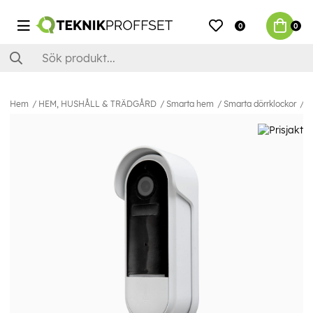
0
0
Hem
HEM, HUSHÅLL & TRÄDGÅRD
Smarta hem
Smarta dörrklockor
A