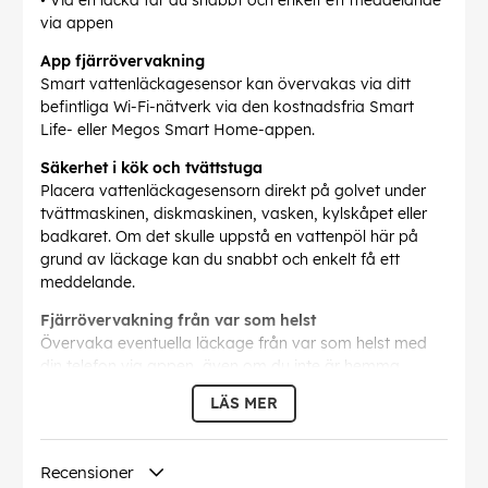
• Vid en läcka får du snabbt och enkelt ett meddelande
via appen
App fjärrövervakning
Smart vattenläckagesensor kan övervakas via ditt
befintliga Wi-Fi-nätverk via den kostnadsfria Smart
Life- eller Megos Smart Home-appen.
Säkerhet i kök och tvättstuga
Placera vattenläckagesensorn direkt på golvet under
tvättmaskinen, diskmaskinen, vasken, kylskåpet eller
badkaret. Om det skulle uppstå en vattenpöl här på
grund av läckage kan du snabbt och enkelt få ett
meddelande.
Fjärrövervakning från var som helst
Övervaka eventuella läckage från var som helst med
din telefon via appen, även om du inte är hemma.
LÄS MER
Säkerhetsautomation
Anslut till andra LogiLink Smart-produkter som Siren
Alarm (SH0110) i automatiserade system för att skapa
Recensioner
ett säkrare hem.