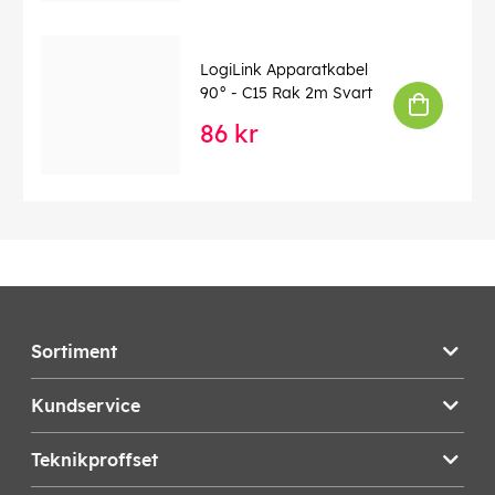
Vikt: 54 g
Systemkrav: Android 5 eller senare / iOS 11 eller senare
Färg: Vit
LogiLink Apparatkabel
Paketets innehåll:
90° - C15 Rak 2m Svart
1x Smart vattenläckagesensor
86 kr
1x Användarhandbok
Produktdokument
EU-Försäkran
Instruktioner för säker användning
EAN:
4052792074239
Sortiment
Kundservice
Teknikproffset