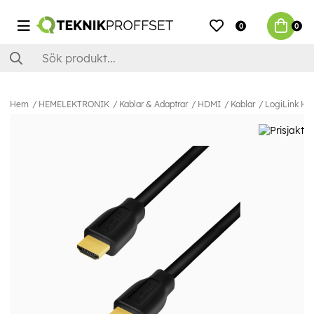
0
0
Hem
HEMELEKTRONIK
Kablar & Adaptrar
HDMI
Kablar
LogiLink HD