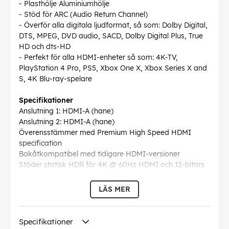
- Plasthölje Aluminiumhölje
- Stöd för ARC (Audio Return Channel)
- Överför alla digitala ljudformat, så som: Dolby Digital,
DTS, MPEG, DVD audio, SACD, Dolby Digital Plus, True
HD och dts-HD
- Perfekt för alla HDMI-enheter så som: 4K-TV,
PlayStation 4 Pro, PS5, Xbox One X, Xbox Series X and
S, 4K Blu-ray-spelare
Specifikationer
Anslutning 1: HDMI-A (hane)
Anslutning 2: HDMI-A (hane)
Överensstämmer med Premium High Speed HDMI
specification
Bakåtkompatibel med tidigare HDMI-versioner
Stöder statisk HDR för 4K @ 60Hz HDMI och 12-bitars
färgbehandlingsteknik
Dataöverföringshastighet: Upp till 18 Gbit/s
LÄS MER
Stöd för ljudformat: PCM 2.0-7.1, DTS-HD Master Audio,
Dolby TrueHD, 3D Audio
Stöd för: Extended color spaces som t.ex. x.v. Color +
Specifikationer