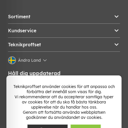
Sortiment
Kundservice
Teknikproffset
Ändra Land
Håll dig uppdaterad
Få de senaste nyheterna, hetaste erbjudandena och
Teknikproffset använder cookies för att anpassa och
bästa tipsen från oss direkt i din mejlkorg. Signa upp på
förbättra det innehåll som visas för dig.
vårt nyhetsbrev!
Vi rekommenderar att du accepterar samtliga typer
av cookies för att du ska få bästa tänkbara
upplevelse när du handlar hos oss.
OK
Genom att fortsätta använda webbplatsen
godkänner du användandet av cookies.