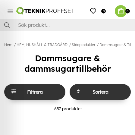
0
0
Hem
HEM, HUSHÅLL & TRÄDGÅRD
Städprodukter
Dammsugare & Tillb
Dammsugare &
dammsugartillbehör
Filtrera
Sortera
637
produkter