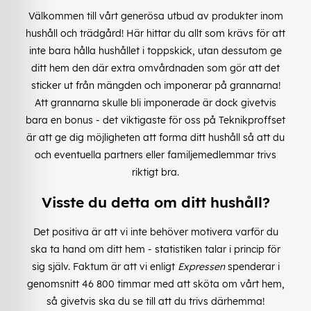
Välkommen till vårt generösa utbud av produkter inom
hushåll och trädgård! Här hittar du allt som krävs för att
inte bara hålla hushållet i toppskick, utan dessutom ge
ditt hem den där extra omvårdnaden som gör att det
sticker ut från mängden och imponerar på grannarna!
Att grannarna skulle bli imponerade är dock givetvis
bara en bonus - det viktigaste för oss på Teknikproffset
är att ge dig möjligheten att forma ditt hushåll så att du
och eventuella partners eller familjemedlemmar trivs
riktigt bra.
Visste du detta om ditt hushåll?
Det positiva är att vi inte behöver motivera varför du
ska ta hand om ditt hem - statistiken talar i princip för
sig själv. Faktum är att vi enligt
Expressen
spenderar i
genomsnitt 46 800 timmar med att sköta om vårt hem,
så givetvis ska du se till att du trivs därhemma!