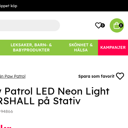
öppet köp
0
0
LEKSAKER, BARN- &
SKÖNHET &
KAMPANJER
BABYPRODUKTER
HÄLSA
ån Paw Patrol
Spara som favorit
 Patrol LED Neon Light
SHALL på Stativ
-94866