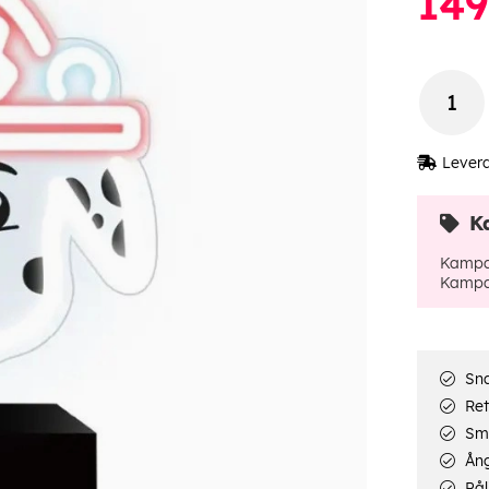
149
Lever
K
Kampa
Kampa
Sna
Ret
Smi
Ång
Pål