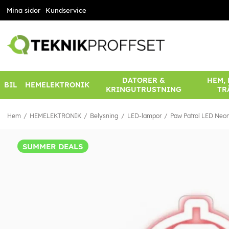
Mina sidor
Kundservice
DATORER &
HEM,
BIL
HEMELEKTRONIK
KRINGUTRUSTNING
TR
Hem
HEMELEKTRONIK
Belysning
LED-lampor
Paw Patrol LED Neo
SUMMER DEALS