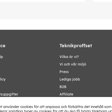
ice
Teknikproffset
lp
Vilka är vi?
Vi och vår miljö
Press
licy
Lediga jobb
B2B
tsuppgifter
Affiliate
Ändra Land
t använder cookies för att anpassa och förbättra det innehåll som 
rar samtliga typer av cookies för att du ska få bästa tänkbara up