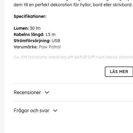
dem till en perfekt dekoration för hyllor, bord eller skrivbord.
Specifikationer:
Lumen:
30 lm
Kabelns längd:
1.5 m
Strömförsörjning:
USB
Varumärke:
Paw Patrol
Ge ditt barnrums inredning ett lekfullt lyft med dessa char
deras värld!
LÄS MER
Tillverkare
: Paw Patrol
EAN
: 5902983629726
Färg
: Vit/Röd
Recensioner
EAN:
5902983629726
Frågor och svar