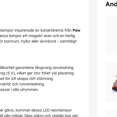
And
nlampor inspirerade av karaktärerna från
Paw
essa lampor ett magiskt sken och en härlig
ör barnrum, hyllor eller skrivbord – samtidigt
ållbarhet garanterar långvarig användning.
 (5 V), vilket ger stor frihet vid placering.
t för att skapa rätt stämning.
araktär och rumsinredning.
assar i alla utrymmen.
n unik gåva, kommer dessa LED neonlampor
l alla miljöer. Dess säkra och stabila bas gör