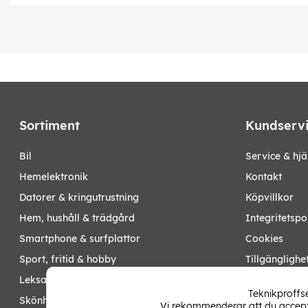
Sortiment
Kundserv
bil
Service & hjä
hemelektronik
Kontakt
datorer & kringutrustning
Köpvillkor
hem, hushåll & trädgård
Integritetspo
smartphone & surfplattor
Cookies
sport, fritid & hobby
Tillgänglighe
leksaker, barn- & babyprodukter
Ångra köp
Teknikproffse
skönhet & hälsa
Vi rekommenderar att du accepte