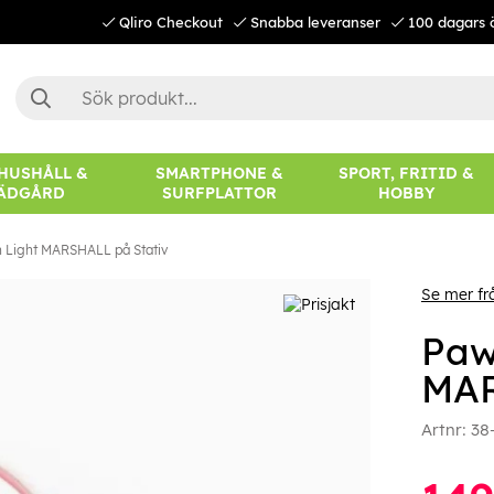
Qliro Checkout
Snabba leveranser
100 dagars 
 HUSHÅLL &
SMARTPHONE &
SPORT, FRITID &
ÄDGÅRD
SURFPLATTOR
HOBBY
n Light MARSHALL på Stativ
Se mer fr
Paw
MAR
Artnr:
38