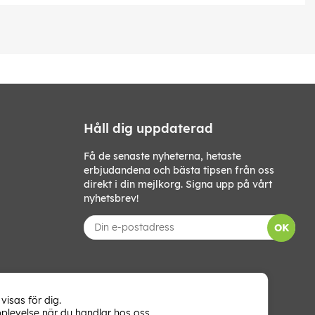
Håll dig uppdaterad
Få de senaste nyheterna, hetaste
erbjudandena och bästa tipsen från oss
direkt i din mejlkorg. Signa upp på vårt
nyhetsbrev!
OK
visas för dig.
plevelse när du handlar hos oss.