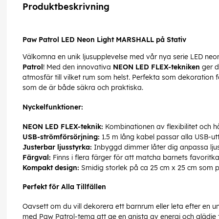
Produktbeskrivning
Paw Patrol LED Neon Light MARSHALL på Stativ
Välkomna en unik ljusupplevelse med vår nya serie LED neo
Patrol
! Med den innovativa
NEON LED FLEX-tekniken
ger d
atmosfär till vilket rum som helst. Perfekta som dekoration f
som de är både säkra och praktiska.
Nyckelfunktioner:
NEON LED FLEX-teknik:
Kombinationen av flexibilitet och h
USB-strömförsörjning:
1.5 m lång kabel passar alla USB-uttag
Justerbar ljusstyrka:
Inbyggd dimmer låter dig anpassa ljuse
Färgval:
Finns i flera färger för att matcha barnets favoritk
Kompakt design:
Smidig storlek på ca 25 cm x 25 cm som p
Perfekt för Alla Tillfällen
Oavsett om du vill dekorera ett barnrum eller leta efter e
med Paw Patrol-tema att ge en gnista av energi och glädje til