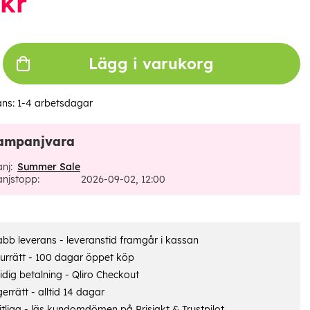
kr
Lägg i varukorg
ans:
1-4 arbetsdagar
ampanjvara
nj:
Summer Sale
njstopp:
2026-09-02, 12:00
bb leverans - leveranstid framgår i kassan
urrätt - 100 dagar öppet köp
dig betalning - Qliro Checkout
errätt - alltid 14 dagar
itliga - läs kundomdömen på
Prisjakt
&
Trustpilot