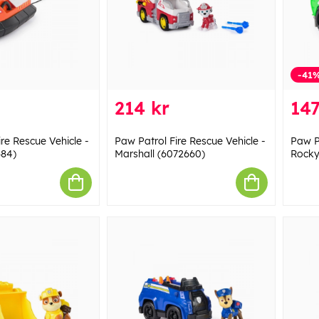
-41
214 kr
147
re Rescue Vehicle -
Paw Patrol Fire Rescue Vehicle -
Paw P
84)
Marshall (6072660)
Rocky