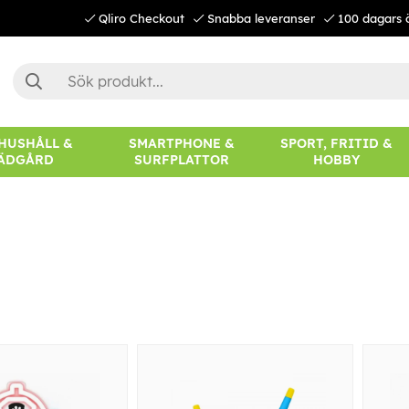
Qliro Checkout
Snabba leveranser
100 dagars 
 HUSHÅLL &
SMARTPHONE &
SPORT, FRITID &
ÄDGÅRD
SURFPLATTOR
HOBBY