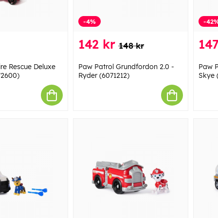
-4%
-42
142 kr
147
148 kr
ire Rescue Deluxe
Paw Patrol Grundfordon 2.0 -
Paw P
72600)
Ryder (6071212)
Skye 