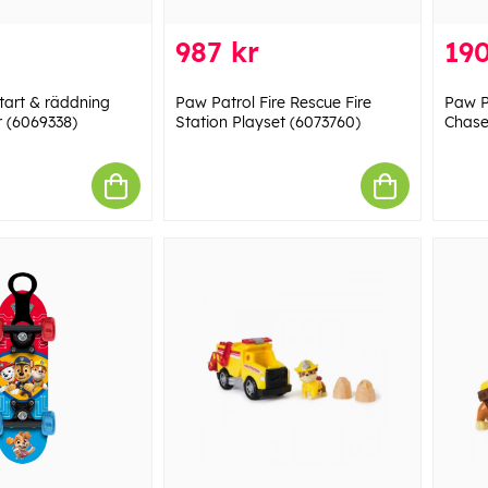
987 kr
190
tart & räddning
Paw Patrol Fire Rescue Fire
Paw P
r (6069338)
Station Playset (6073760)
Chas