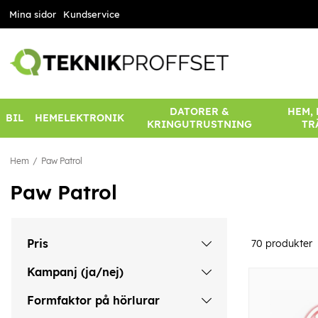
Mina sidor
Kundservice
DATORER &
HEM,
BIL
HEMELEKTRONIK
KRINGUTRUSTNING
TR
Hem
Paw Patrol
Paw Patrol
Pris
70
produkter
Kampanj (ja/nej)
Formfaktor på hörlurar