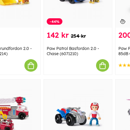
-44%
142 kr
200
254 kr
rundfordon 2.0 -
Paw Patrol Basfordon 2.0 -
Paw P
214)
Chase (6071210)
85dB 