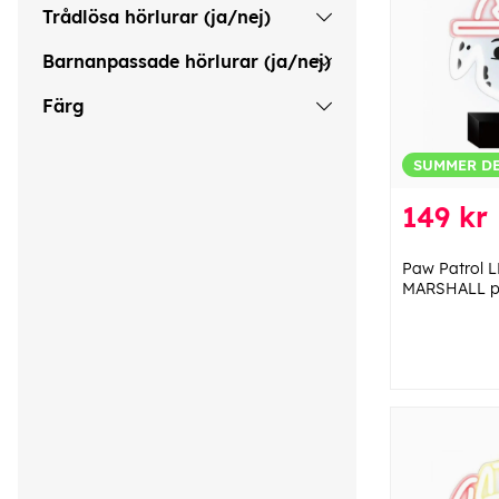
Trådlösa hörlurar (ja/nej)
Barnanpassade hörlurar (ja/nej)
Färg
SUMMER D
149 kr
Paw Patrol L
MARSHALL på