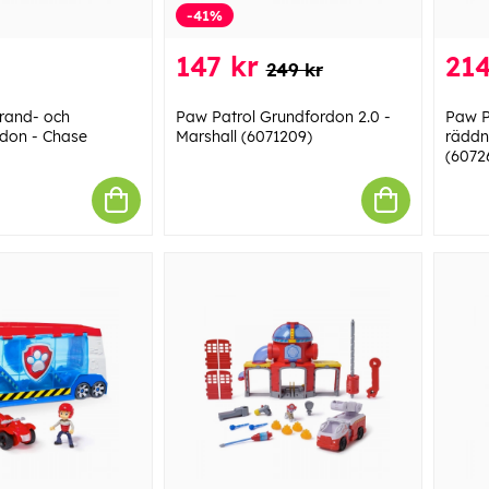
-41%
147 kr
214
249 kr
rand- och
Paw Patrol Grundfordon 2.0 -
Paw P
rdon - Chase
Marshall (6071209)
räddn
(6072