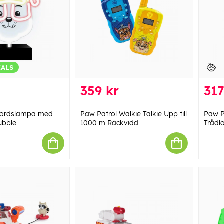
EALS
359 kr
317
Bordslampa med
Paw Patrol Walkie Talkie Upp till
Paw P
ubble
1000 m Räckvidd
Trådl