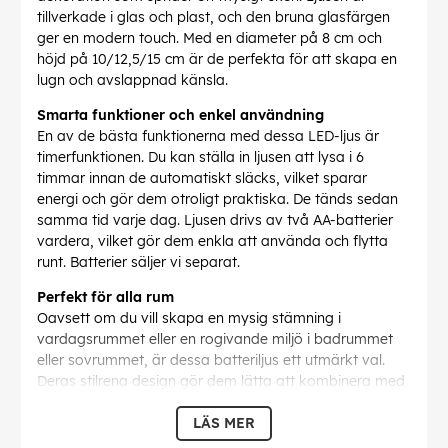
tillverkade i glas och plast, och den bruna glasfärgen
ger en modern touch. Med en diameter på 8 cm och
höjd på 10/12,5/15 cm är de perfekta för att skapa en
lugn och avslappnad känsla.
Smarta funktioner och enkel användning
En av de bästa funktionerna med dessa LED-ljus är
timerfunktionen. Du kan ställa in ljusen att lysa i 6
timmar innan de automatiskt släcks, vilket sparar
energi och gör dem otroligt praktiska. De tänds sedan
samma tid varje dag. Ljusen drivs av två AA-batterier
vardera, vilket gör dem enkla att använda och flytta
runt. Batterier säljer vi separat.
Perfekt för alla rum
Oavsett om du vill skapa en mysig stämning i
vardagsrummet eller en rogivande miljö i badrummet
eller sovrummet, är dessa batteriljus ett utmärkt val.
Deras stilrena design gör dem lätta att kombinera med
andra dekorationer, och LED-tekniken garanterar en
långvarig och energisnål belysning.
LÄS MER