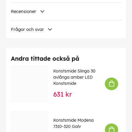
Import Bredd:
8
Recensioner
Import batterityp:
Alkaline LR6/AA (1,5V)
Import Vikt:
0.45
Frågor och svar
Import Höjd:
15
Import Effekt:
0.06
Import skyddsklass:
IP20
Andra tittade också på
Import antalbatterier:
2.00
Konstsmide Slinga 30
Import Farg Lev:
Flerfärgad
avlånga amber LED
Konstsmide
Import typavljuskälla:
LED
Import Djup:
8
631 kr
Import material:
Glas/plast
EAN:
7318301819607
Konstsmide Modena
7310-320 Galv