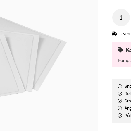
Lever
K
Kampa
Sna
Ret
Smi
Ång
Pål