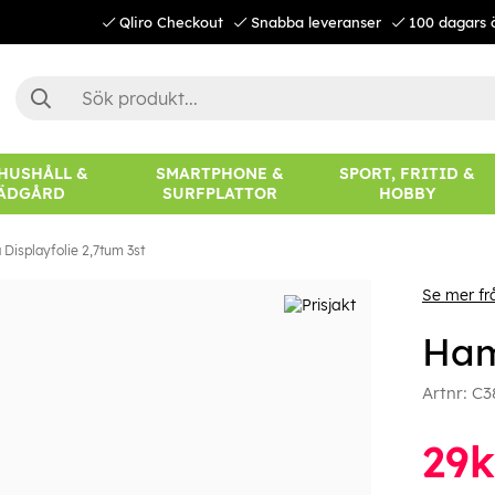
Qliro Checkout
Snabba leveranser
100 dagars 
 HUSHÅLL &
SMARTPHONE &
SPORT, FRITID &
ÄDGÅRD
SURFPLATTOR
HOBBY
Displayfolie 2,7tum 3st
Se mer f
Ham
Artnr:
C3
29
k