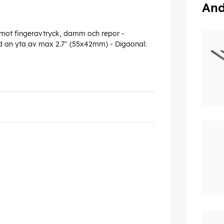
And
 mot fingeravtryck, damm och repor -
med an yta av max 2.7" (55x42mm) - Digaonal: