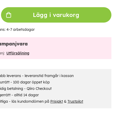
Lägg i varukorg
ans:
4-7 arbetsdagar
ampanjvara
nj:
Utförsäljning
bb leverans - leveranstid framgår i kassan
urrätt - 100 dagar öppet köp
dig betalning - Qliro Checkout
errätt - alltid 14 dagar
itliga - läs kundomdömen på
Prisjakt
&
Trustpilot