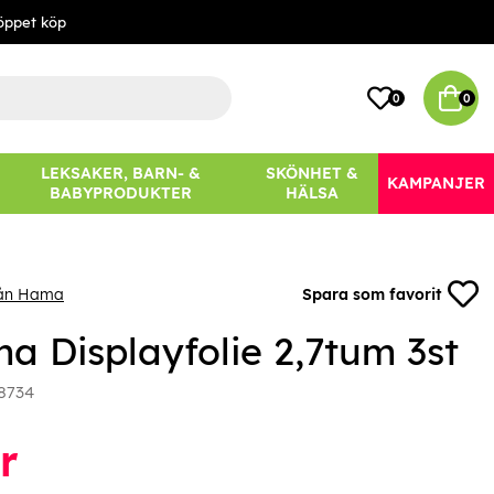
öppet köp
0
0
LEKSAKER, BARN- &
SKÖNHET &
KAMPANJER
BABYPRODUKTER
HÄLSA
rån Hama
Spara som favorit
a Displayfolie 2,7tum 3st
8734
r