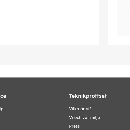
ice
Teknikproffset
lp
Vilka är vi?
Vi och vår miljö
Press