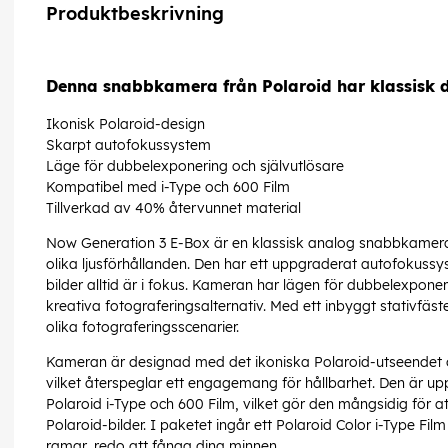
Produktbeskrivning
Denna snabbkamera från Polaroid har klassisk 
Ikonisk Polaroid-design
Skarpt autofokussystem
Läge för dubbelexponering och självutlösare
Kompatibel med i-Type och 600 Film
Tillverkad av 40% återvunnet material
Now Generation 3 E-Box är en klassisk analog snabbkamera 
olika ljusförhållanden. Den har ett uppgraderat autofokussy
bilder alltid är i fokus. Kameran har lägen för dubbelexponerin
kreativa fotograferingsalternativ. Med ett inbyggt stativfäste 
olika fotograferingsscenarier.
Kameran är designad med det ikoniska Polaroid-utseendet o
vilket återspeglar ett engagemang för hållbarhet. Den är 
Polaroid i-Type och 600 Film, vilket gör den mångsidig för att 
Polaroid-bilder. I paketet ingår ett Polaroid Color i-Type Fi
ramar, redo att fånga dina minnen.