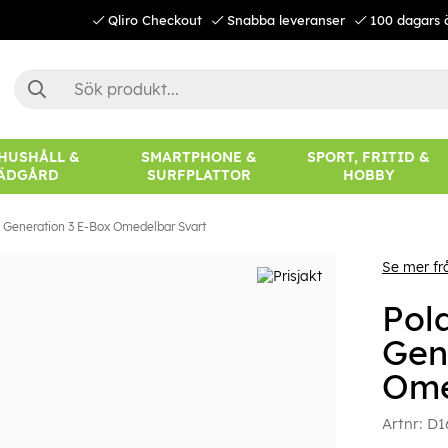
Qliro Checkout
Snabba leveranser
100 dagars 
 HUSHÅLL &
SMARTPHONE &
SPORT, FRITID &
ÄDGÅRD
SURFPLATTOR
HOBBY
 Generation 3 E-Box Omedelbar Svart
Se mer fr
Pol
Gen
Ome
Artnr:
D1