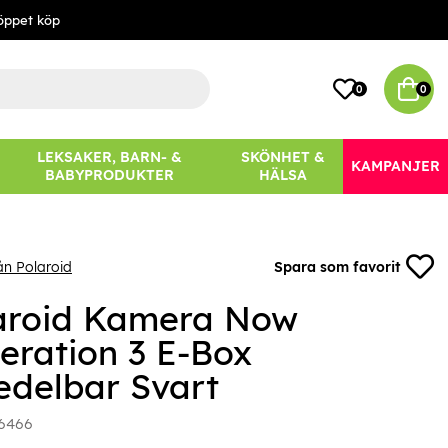
öppet köp
0
0
LEKSAKER, BARN- &
SKÖNHET &
KAMPANJER
BABYPRODUKTER
HÄLSA
ån Polaroid
Spara som favorit
aroid Kamera Now
eration 3 E-Box
delbar Svart
6466