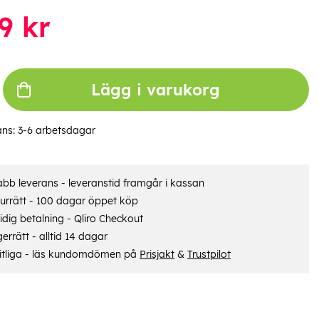
9
kr
Lägg i varukorg
ans:
3-6 arbetsdagar
bb leverans - leveranstid framgår i kassan
urrätt - 100 dagar öppet köp
dig betalning - Qliro Checkout
errätt - alltid 14 dagar
itliga - läs kundomdömen på
Prisjakt
&
Trustpilot