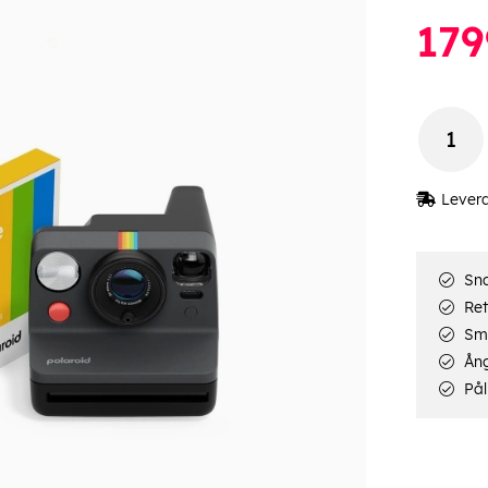
179
Lever
Sna
Ret
Smi
Ång
Pål