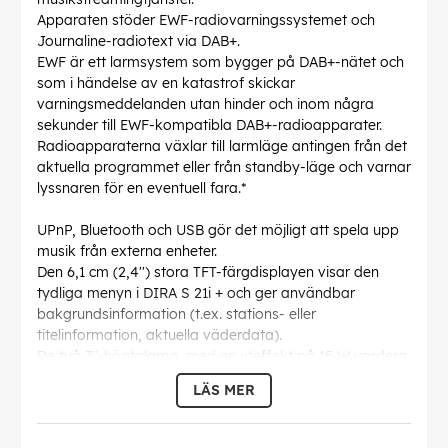
Apparaten stöder EWF-radiovarningssystemet och
Journaline-radiotext via DAB+.
EWF är ett larmsystem som bygger på DAB+-nätet och
som i händelse av en katastrof skickar
varningsmeddelanden utan hinder och inom några
sekunder till EWF-kompatibla DAB+-radioapparater.
Radioapparaterna växlar till larmläge antingen från det
aktuella programmet eller från standby-läge och varnar
lyssnaren för en eventuell fara.*
UPnP, Bluetooth och USB gör det möjligt att spela upp
musik från externa enheter.
Den 6,1 cm (2,4'') stora TFT-färgdisplayen visar den
tydliga menyn i DIRA S 21i + och ger användbar
bakgrundsinformation (t.ex. stations- eller
titelinformation, aktuella väderdata).
De två 3''-högtalarna, med en uteffekt på 15 W vardera,
ger ett fullt stereoljud som kan anpassas till individuella
LÄS MER
lyssningspreferenser tack vare equalizern.
USB-inspelningsfunktion, flerspråkig menynavigering,
väckarklocka, favoritlistor och sleeptimer kompletterar