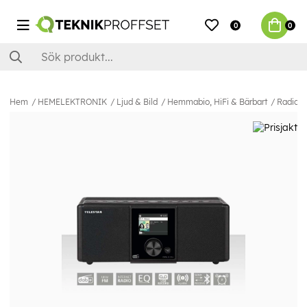
0
0
Hem
HEMELEKTRONIK
Ljud & Bild
Hemmabio, HiFi & Bärbart
Radio &