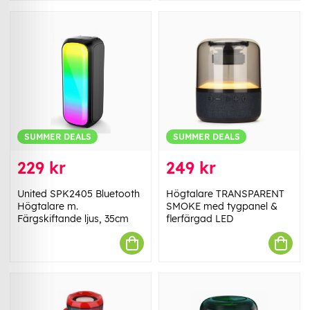
SUMMER DEALS
SUMMER DEALS
229 kr
249 kr
United SPK2405 Bluetooth
Högtalare TRANSPARENT
Högtalare m.
SMOKE med tygpanel &
Färgskiftande ljus, 35cm
flerfärgad LED