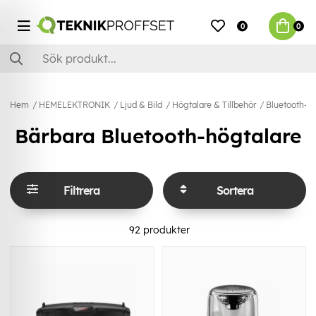
0
0
Hem
HEMELEKTRONIK
Ljud & Bild
Högtalare & Tillbehör
Bluetooth-h
Bärbara Bluetooth-högtalare
Filtrera
Sortera
92
produkter