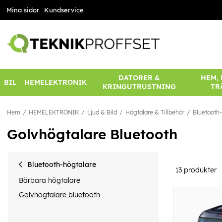
Mina sidor
Kundservice
DATORER &
HEM,
BIL
HEMELEKTRONIK
KRINGUTRUSTNING
TR
Hem
HEMELEKTRONIK
Ljud & Bild
Högtalare & Tillbehör
Bluetooth
Golvhögtalare Bluetooth
Bluetooth-högtalare
13
produkter
Bärbara högtalare
Golvhögtalare bluetooth