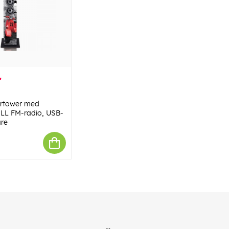
r
rtower med
PLL FM-radio, USB-
are