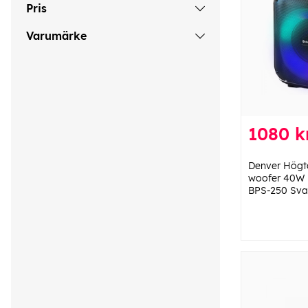
Pris
Varumärke
1080 k
Denver Högta
woofer 40W B
BPS-250 Sva