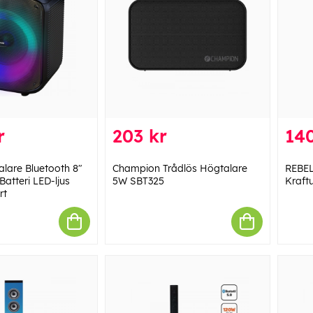
r
203 kr
14
lare Bluetooth 8"
Champion Trådlös Högtalare
REBEL
atteri LED-ljus
5W SBT325
Kraft
rt