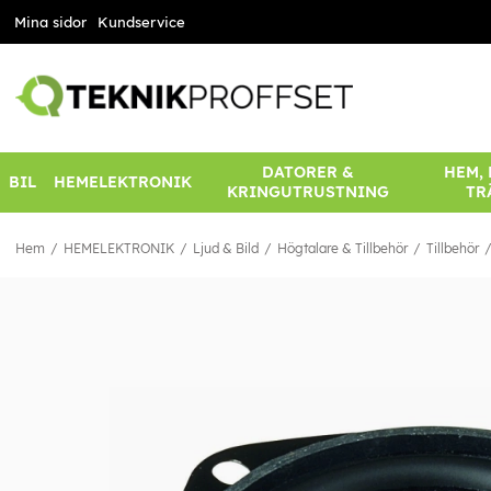
Mina sidor
Kundservice
DATORER &
HEM,
BIL
HEMELEKTRONIK
KRINGUTRUSTNING
TR
Hem
HEMELEKTRONIK
Ljud & Bild
Högtalare & Tillbehör
Tillbehör