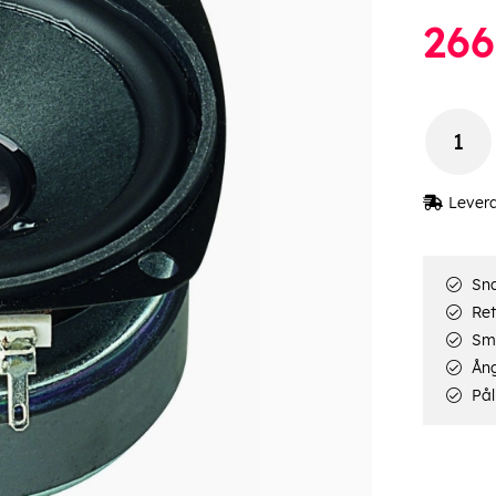
266
Lever
Sna
Ret
Smi
Ång
Pål