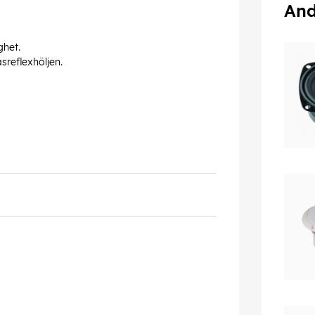
And
ghet.
sreflexhöljen.