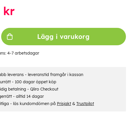
kr
Lägg i varukorg
ans:
4-7 arbetsdagar
bb leverans - leveranstid framgår i kassan
urrätt - 100 dagar öppet köp
dig betalning - Qliro Checkout
errätt - alltid 14 dagar
itliga - läs kundomdömen på
Prisjakt
&
Trustpilot