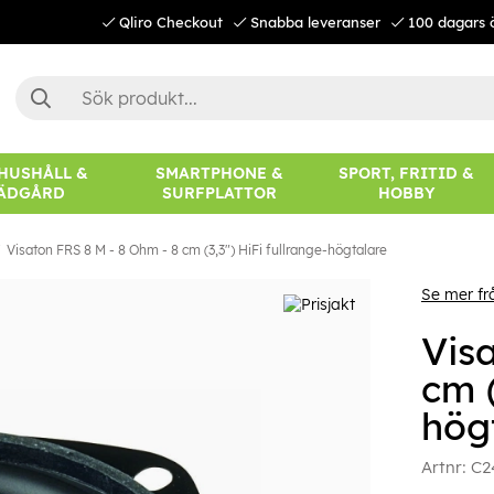
Qliro Checkout
Snabba leveranser
100 dagars 
 HUSHÅLL &
SMARTPHONE &
SPORT, FRITID &
ÄDGÅRD
SURFPLATTOR
HOBBY
Visaton FRS 8 M - 8 Ohm - 8 cm (3,3") HiFi fullrange-högtalare
Se mer fr
Vis
cm (
hög
Artnr:
C2