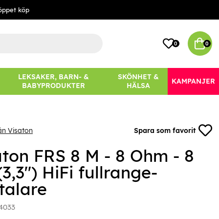
öppet köp
0
0
LEKSAKER, BARN- &
SKÖNHET &
KAMPANJER
BABYPRODUKTER
HÄLSA
ån Visaton
Spara som favorit
aton FRS 8 M - 8 Ohm - 8
3,3") HiFi fullrange-
talare
4033